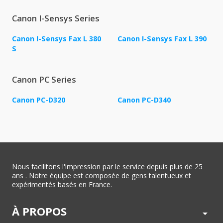
Canon I-Sensys Series
Canon I-Sensys Fax L 380
Canon I-Sensys Fax L 390
S
Canon PC Series
Canon PC-D320
Canon PC-D340
Nous facilitons l'impression par le service depuis plus de 25
ans . Notre équipe est composée de gens talentueux et
expérimentés basés en France.
À PROPOS
arrow_drop_down