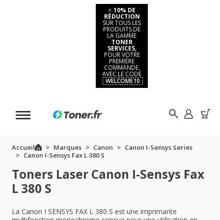
⚡
10% DE
RÉDUCTION
SUR TOUS LES
PRODUITS DE
LA GAMME
TONER
SERVICES,
POUR VOTRE
PREMIÈRE
COMMANDE,
AVEC LE CODE
WELCOME10
Accueil
Marques
Canon
Canon I-Sensys Series
Canon I-Sensys Fax L 380 S
Toners Laser Canon I-Sensys Fax
L 380 S
La Canon I SENSYS FAX L 380 S est une imprimante
multifonction monochrome conçue pour une utilisation en