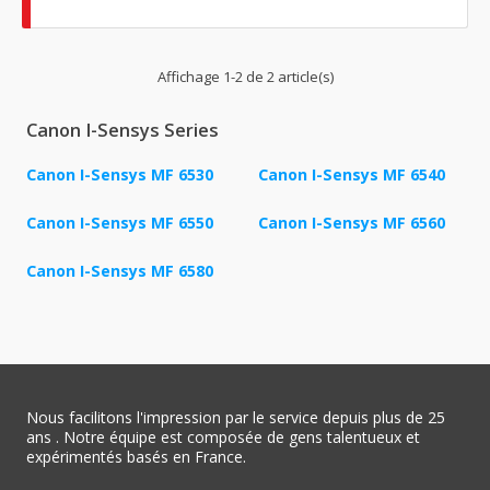
Affichage 1-2 de 2 article(s)
Canon I-Sensys Series
Canon I-Sensys MF 6530
Canon I-Sensys MF 6540
Canon I-Sensys MF 6550
Canon I-Sensys MF 6560
Canon I-Sensys MF 6580
Nous facilitons l'impression par le service depuis plus de 25
ans . Notre équipe est composée de gens talentueux et
expérimentés basés en France.