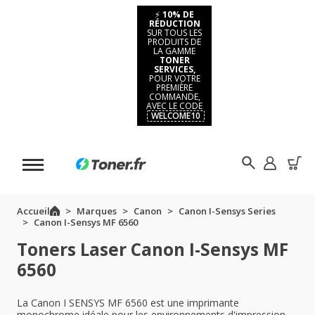
⚡
10% DE
RÉDUCTION
SUR TOUS LES
PRODUITS DE
LA GAMME
TONER
SERVICES,
POUR VOTRE
PREMIÈRE
COMMANDE,
AVEC LE CODE
WELCOME10
Accueil
Marques
Canon
Canon I-Sensys Series
Canon I-Sensys MF 6560
Toners Laser Canon I-Sensys MF
6560
La Canon I SENSYS MF 6560 est une imprimante
monochrome idéale pour les environnements d'impression