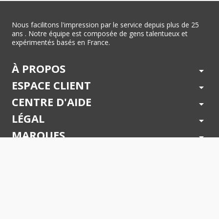
Nous facilitons l'impression par le service depuis plus de 25
ans . Notre équipe est composée de gens talentueux et
expérimentés basés en France.
À PROPOS
arrow_drop_down
ESPACE CLIENT
arrow_drop_down
CENTRE D'AIDE
arrow_drop_down
LÉGAL
arrow_drop_down
MARQUES
arrow_drop_down
PAIEMENTS SÉCURISÉS
arrow_drop_down
SUIVEZ NOUS !
arrow_drop_down
© 2026 - Toner Services