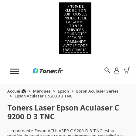
⚡
10% DE
RÉDUCTION
SUR TOUS LES
PRODUITS DE
LA GAMME
TONER
SERVICES,
POUR VOTRE
PREMIÈRE
COMMANDE,
AVEC LE CODE
WELCOME10
Accueil
Marques
Epson
Epson Aculaser Series
Epson Aculaser C 9200 D 3 TNC
Toners Laser Epson Aculaser C
9200 D 3 TNC
L'imprimante Epson ACULASER C 9200 D 3 TNC est un
modèle de pointe conçu pour une impression centralisée et