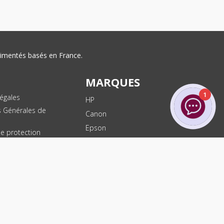
érimentés basés en France.
MARQUES
1
égales
HP
s Générales de
Canon
Epson
de protection
ées
Brother
les
Dell
te