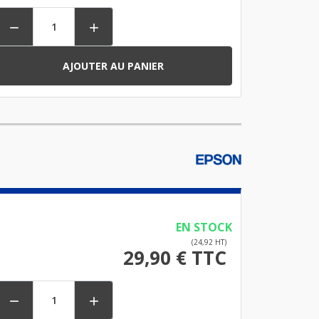


AJOUTER AU PANIER
EN STOCK
(24,92 HT)
29,90 € TTC

