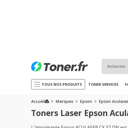
TOUS NOS PRODUITS
TONER SERVICES
H
Accueil
Marques
Epson
Epson Aculaser
Toners Laser Epson Acul
L'imprimante Epson ACULASER CX 37 DN est un