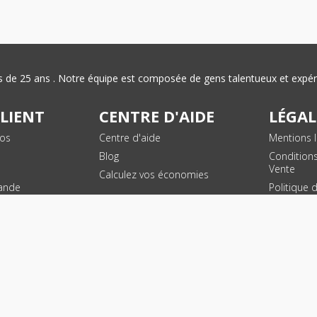
plus de 25 ans . Notre équipe est composée de gens talentueux et exp
CLIENT
CENTRE D'AIDE
LÉGAL
vos
Centre d'aide
Mentions l
Blog
Condition
Vente
Calculez vos économies
ande
Politique 
des donn
personnel
Plan du si
SUIVEZ NOUS !
© 2026 - Toner Services