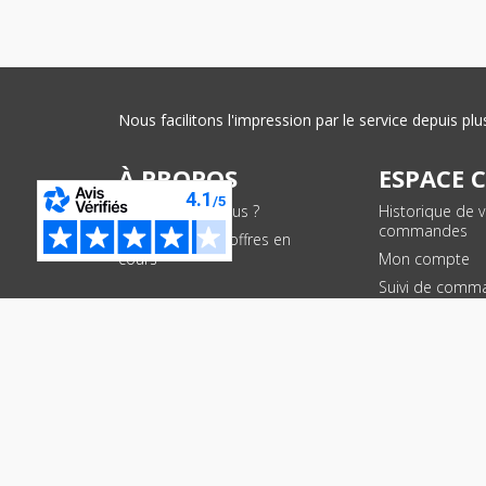
Nous facilitons l'impression par le service depuis 
À PROPOS
ESPACE 
Qui sommes-nous ?
Historique de 
commandes
Conditions des offres en
cours
Mon compte
Suivi de comm
PAIEMENTS SÉCURISÉS