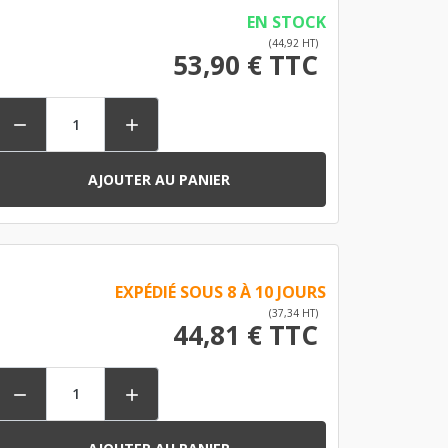
EN STOCK
(44,92 HT)
53,90 € TTC


AJOUTER AU PANIER
EXPÉDIÉ SOUS 8 À 10 JOURS
(37,34 HT)
44,81 € TTC

