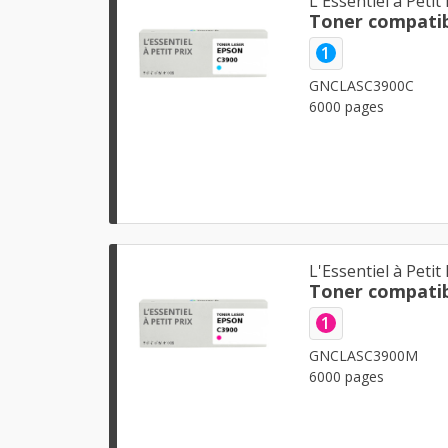
L'Essentiel à Petit 
Toner compatib
1
GNCLASC3900C
6000 pages
L'Essentiel à Petit 
Toner compati
1
GNCLASC3900M
6000 pages