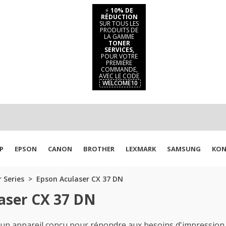
⚡
10% DE
RÉDUCTION
SUR TOUS LES
PRODUITS DE
LA GAMME
TONER
SERVICES,
POUR VOTRE
PREMIÈRE
COMMANDE,
AVEC LE CODE
WELCOME10
P
EPSON
CANON
BROTHER
LEXMARK
SAMSUNG
KON
 Series
Epson Aculaser CX 37 DN
aser CX 37 DN
 appareil conçu pour répondre aux besoins d'impression pr