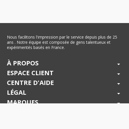
Nous facilitons l'impression par le service depuis plus de 25
ans . Notre équipe est composée de gens talentueux et
expérimentés basés en France.
À PROPOS
arrow_drop_down
ESPACE CLIENT
arrow_drop_down
CENTRE D'AIDE
arrow_drop_down
LÉGAL
arrow_drop_down
MARQUES
arrow_drop_down
PAIEMENTS SÉCURISÉS
arrow_drop_down
SUIVEZ NOUS !
arrow_drop_down