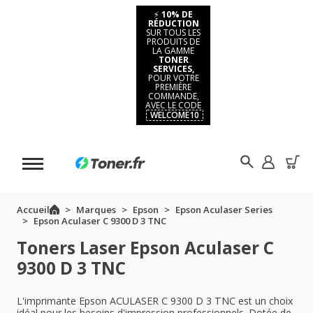
⚡
10% DE
RÉDUCTION
SUR TOUS LES
PRODUITS DE
LA GAMME
TONER
SERVICES,
POUR VOTRE
PREMIÈRE
COMMANDE,
AVEC LE CODE
WELCOME10
Accueil
Marques
Epson
Epson Aculaser Series
Epson Aculaser C 9300 D 3 TNC
Toners Laser Epson Aculaser C
9300 D 3 TNC
L'imprimante Epson ACULASER C 9300 D 3 TNC est un choix
idéal pour les besoins d'impression professionnels. Dotée de