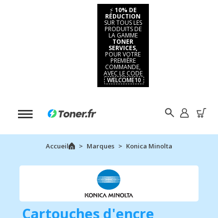
⚡
10% DE
RÉDUCTION
SUR TOUS LES
PRODUITS DE
LA GAMME
TONER
SERVICES,
POUR VOTRE
PREMIÈRE
COMMANDE,
AVEC LE CODE
WELCOME10
Accueil
Marques
Konica Minolta
Cartouches d'encre