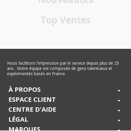
Top Ventes
Nous facilitons l'impression par le service depuis plus de 25
ans . Notre équipe est composée de gens talentueux et
expérimentés basés en France.
À PROPOS
arrow_drop_down
ESPACE CLIENT
arrow_drop_down
CENTRE D'AIDE
arrow_drop_down
LÉGAL
arrow_drop_down
MARQUES
arrow_drop_down