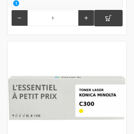
1

