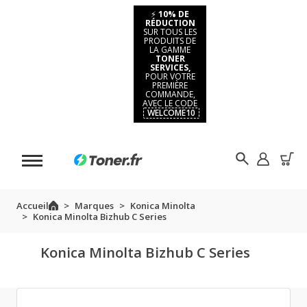
⚡
10% DE
RÉDUCTION
SUR TOUS LES
PRODUITS DE
LA GAMME
TONER
SERVICES,
POUR VOTRE
PREMIÈRE
COMMANDE,
AVEC LE CODE
WELCOME10
Accueil
Marques
Konica Minolta
Konica Minolta Bizhub C Series
Konica Minolta Bizhub C Series