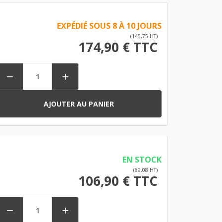
EXPÉDIÉ SOUS 8 À 10 JOURS
(145,75 HT)
174,90 € TTC


AJOUTER AU PANIER
EN STOCK
(89,08 HT)
106,90 € TTC

