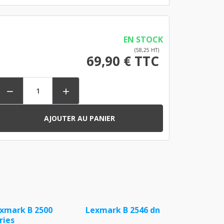
EN STOCK
(58,25 HT)
69,90 € TTC


AJOUTER AU PANIER
xmark B 2500
Lexmark B 2546 dn
ries