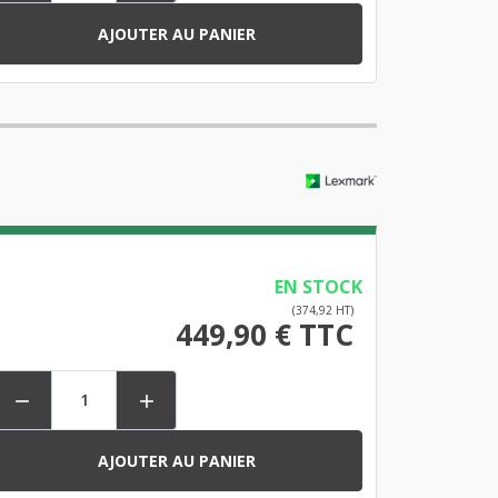
AJOUTER AU PANIER
EN STOCK
(374,92 HT)
449,90 € TTC


AJOUTER AU PANIER