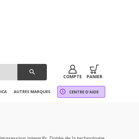
search
COMPTE
PANIER
ICA
AUTRES MARQUES
CENTRE D'AIDE
pression intensifs. Dotée de la technologie