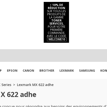
⚡
10% DE
RÉDUCTION
SUR TOUS LES
PRODUITS DE
LA GAMME
TONER
SERVICES,
POUR VOTRE
PREMIÈRE
COMMANDE,
AVEC LE CODE
WELCOME10
P
EPSON
CANON
BROTHER
LEXMARK
SAMSUNG
KON
 Series
Lexmark MX 622 adhe
X 622 adhe
conçue pour répondre aux besoins des environnements d'im