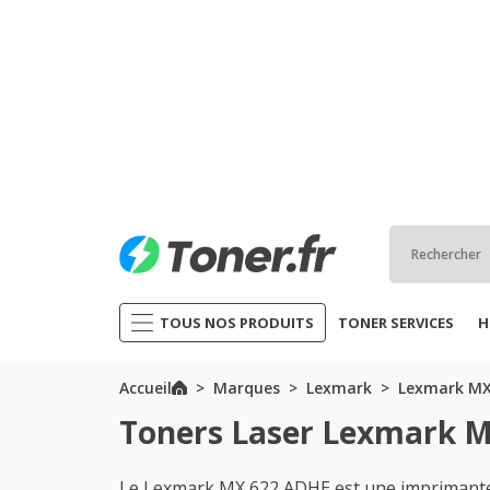
TOUS NOS PRODUITS
TONER SERVICES
H
Accueil
Marques
Lexmark
Lexmark MX
Toners Laser Lexmark M
Le Lexmark MX 622 ADHE est une imprimante 