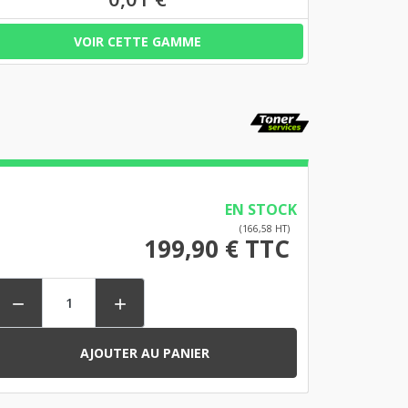
VOIR CETTE GAMME
EN STOCK
(166,58 HT)
199,90 € TTC


AJOUTER AU PANIER