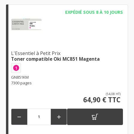
EXPÉDIÉ SOUS 8 À 10 JOURS
L'Essentiel à Petit Prix
Toner compatible Oki MC851 Magenta
1
GN851KM
7300 pages
(54,08 HT)
64,90 € TTC

