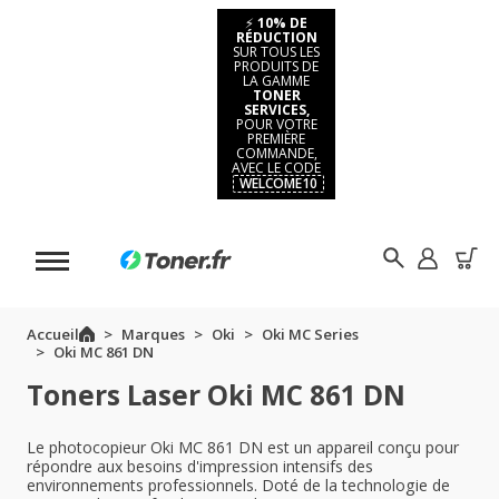
⚡
10% DE
RÉDUCTION
SUR TOUS LES
PRODUITS DE
LA GAMME
TONER
SERVICES,
POUR VOTRE
PREMIÈRE
COMMANDE,
AVEC LE CODE
WELCOME10
Accueil
Marques
Oki
Oki MC Series
Oki MC 861 DN
Toners Laser Oki MC 861 DN
Le photocopieur Oki MC 861 DN est un appareil conçu pour
répondre aux besoins d'impression intensifs des
environnements professionnels. Doté de la technologie de