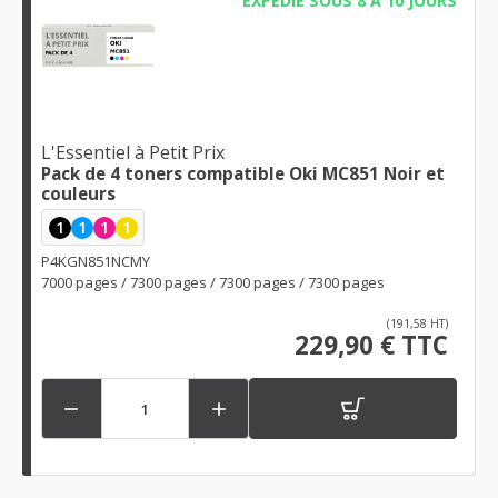
EXPÉDIÉ SOUS 8 À 10 JOURS
L'Essentiel à Petit Prix
Pack de 4 toners compatible Oki MC851 Noir et
couleurs
1
1
1
1
P4KGN851NCMY
7000 pages / 7300 pages / 7300 pages / 7300 pages
(191,58 HT)
229,90 € TTC

