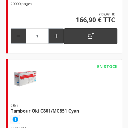
20000 pages
(139,08 HT)
166,90 € TTC


EN STOCK
Oki
Tambour Oki C801/MC851 Cyan
1