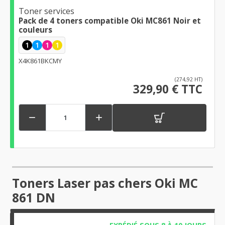
Toner services
Pack de 4 toners compatible Oki MC861 Noir et
couleurs
1
1
1
1
X4K861BKCMY
(274,92 HT)
329,90 € TTC


Toners Laser pas chers Oki MC
861 DN