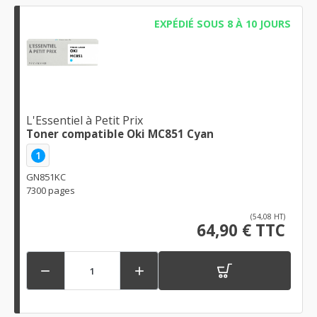
EXPÉDIÉ SOUS 8 À 10 JOURS
L'Essentiel à Petit Prix
Toner compatible Oki MC851 Cyan
1
GN851KC
7300 pages
(54,08 HT)
64,90 € TTC

