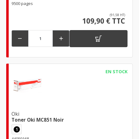
9500 pages
(91,58 HT)
109,90 € TTC


EN STOCK
Oki
Toner Oki MC851 Noir
1
44059168