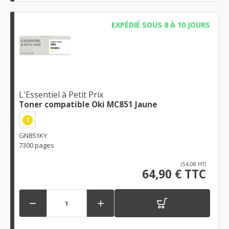
EXPÉDIÉ SOUS 8 À 10 JOURS
L'Essentiel à Petit Prix
Toner compatible Oki MC851 Jaune
1
GN851KY
7300 pages
(54,08 HT)
64,90 € TTC

