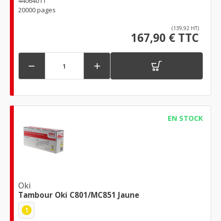
44064011
20000 pages
(139,92 HT)
167,90 € TTC


EN STOCK
Oki
Tambour Oki C801/MC851 Jaune
1