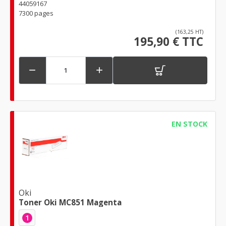
44059167
7300 pages
(163,25 HT)
195,90 € TTC


EN STOCK
Oki
Toner Oki MC851 Magenta
1