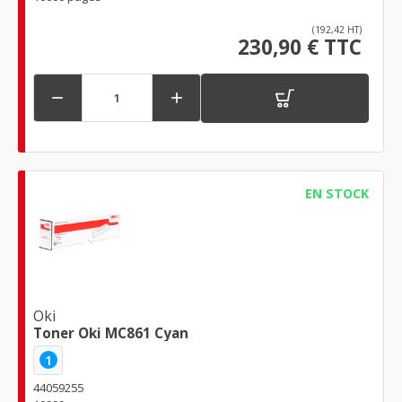
(192,42 HT)
230,90 € TTC


EN STOCK
Oki
Toner Oki MC861 Cyan
1
44059255