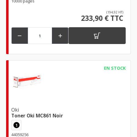
10000 pages
(194,92 HT)
233,90 € TTC


EN STOCK
Oki
Toner Oki MC861 Noir
1
44059256