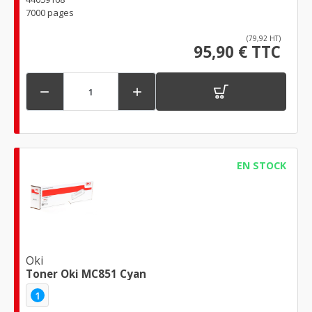
7000 pages
(79,92 HT)
95,90 € TTC


EN STOCK
Oki
Toner Oki MC851 Cyan
1