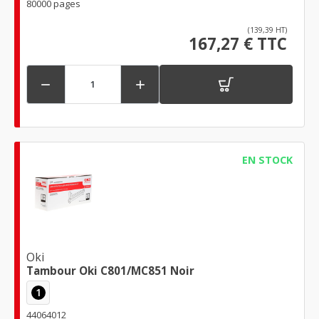
80000 pages
(139,39 HT)
167,27 € TTC


EN STOCK
Oki
Tambour Oki C801/MC851 Noir
1
44064012