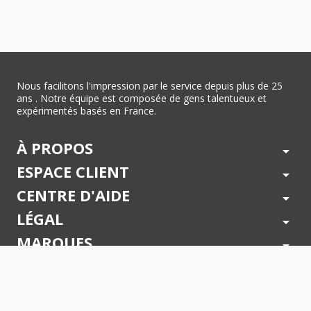
Nous facilitons l'impression par le service depuis plus de 25
ans . Notre équipe est composée de gens talentueux et
expérimentés basés en France.
À PROPOS
arrow_drop_down
ESPACE CLIENT
arrow_drop_down
CENTRE D'AIDE
arrow_drop_down
LÉGAL
arrow_drop_down
MARQUES
arrow_drop_down
PAIEMENTS SÉCURISÉS
arrow_drop_down
SUIVEZ NOUS !
arrow_drop_down