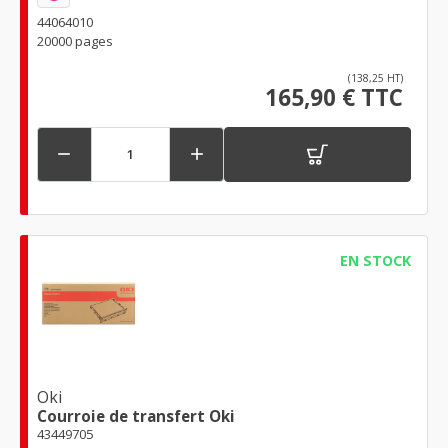
44064010
20000 pages
(138,25 HT)
165,90 € TTC


EN STOCK
Oki
Courroie de transfert Oki
43449705