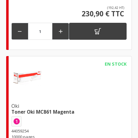
(192,42 HT)
230,90 € TTC


EN STOCK
Oki
Toner Oki MC861 Magenta
1
44059254
10000 pages