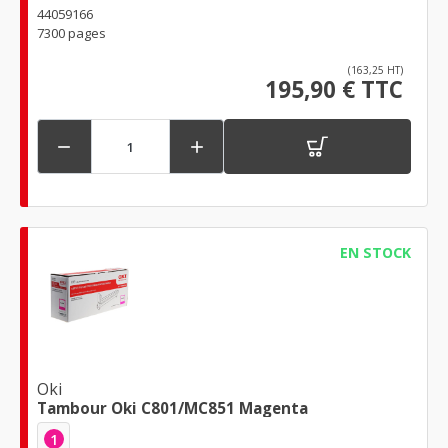
44059166
7300 pages
(163,25 HT)
195,90 € TTC


EN STOCK
Oki
Tambour Oki C801/MC851 Magenta
1