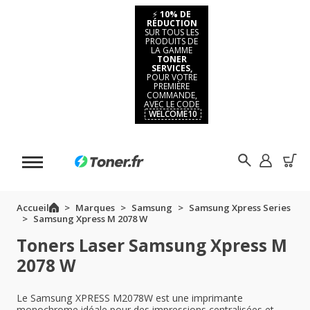
⚡
10% DE
RÉDUCTION
SUR TOUS LES
PRODUITS DE
LA GAMME
TONER
SERVICES,
POUR VOTRE
PREMIÈRE
COMMANDE,
AVEC LE CODE
WELCOME10
Accueil
Marques
Samsung
Samsung Xpress Series
Samsung Xpress M 2078 W
Toners Laser Samsung Xpress M
2078 W
Le Samsung XPRESS M2078W est une imprimante
monochrome idéale pour des impressions centralisées et