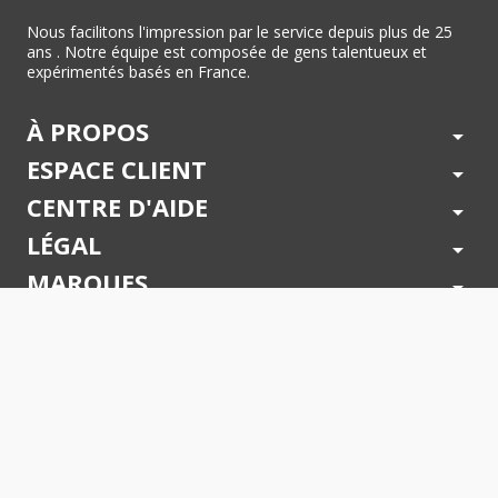
Nous facilitons l'impression par le service depuis plus de 25
ans . Notre équipe est composée de gens talentueux et
expérimentés basés en France.
À PROPOS
arrow_drop_down
ESPACE CLIENT
arrow_drop_down
CENTRE D'AIDE
arrow_drop_down
LÉGAL
arrow_drop_down
MARQUES
arrow_drop_down
PAIEMENTS SÉCURISÉS
arrow_drop_down
SUIVEZ NOUS !
arrow_drop_down
© 2026 - Toner Services