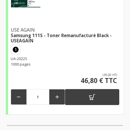
USE AGAIN
Samsung 111S - Toner Remanufacturé Black -
USEAGAIN
1
UA-2022S
1000 pages
(39,00 HT)
46,80 € TTC

