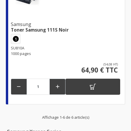
Samsung
Toner Samsung 111S Noir
1
SU810A
1000 pages
(54,08 HT)
64,90 € TTC


Affichage 1-6 de 6 article(s)