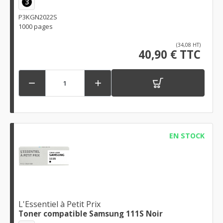
3
P3KGN2022S
1000 pages
(34,08 HT)
40,90 € TTC


EN STOCK
L'Essentiel à Petit Prix
Toner compatible Samsung 111S Noir