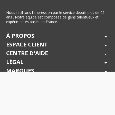
Nous facilitons l'impression par le service depuis plus de 25
ans . Notre équipe est composée de gens talentueux et
expérimentés basés en France.
À PROPOS
arrow_drop_down
ESPACE CLIENT
arrow_drop_down
CENTRE D'AIDE
arrow_drop_down
LÉGAL
arrow_drop_down
MARQUES
arrow_drop_down
PAIEMENTS SÉCURISÉS
arrow_drop_down
SUIVEZ NOUS !
arrow_drop_down
© 2026 - Toner Services