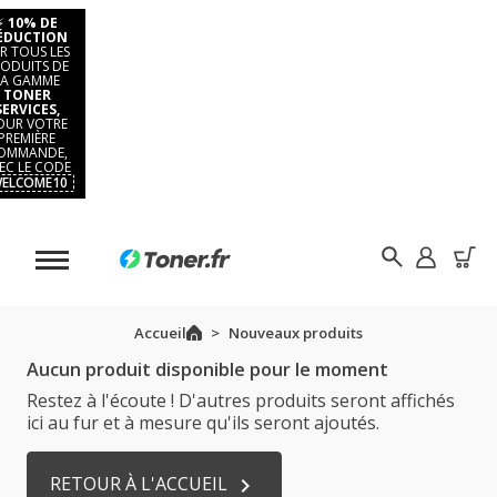
⚡
10% DE
ÉDUCTION
R TOUS LES
ODUITS DE
LA GAMME
TONER
SERVICES,
OUR VOTRE
PREMIÈRE
OMMANDE,
EC LE CODE
ELCOME10
Accueil
Nouveaux produits
Aucun produit disponible pour le moment
Restez à l'écoute ! D'autres produits seront affichés
ici au fur et à mesure qu'ils seront ajoutés.
RETOUR À L'ACCUEIL
