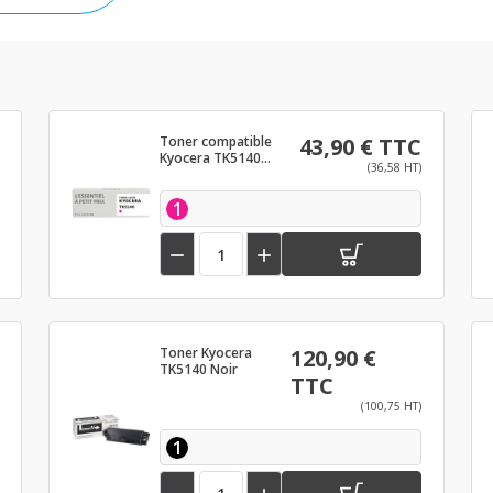
Toner compatible
43,90 € TTC
Kyocera TK5140
(36,58 HT)
Magenta
1


Toner Kyocera
120,90 €
TK5140 Noir
TTC
(100,75 HT)
1