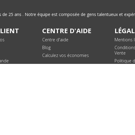
plus de 25 ans . Notre équipe est composée de gens talentueux et exp
CLIENT
CENTRE D'AIDE
LÉGAL
vos
Centre d'aide
Mentions l
Blog
Condition
Vente
Calculez vos économies
ande
Politique 
des donn
personnel
Plan du si
SUIVEZ NOUS !
© 2026 - Toner Services