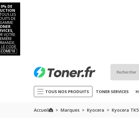
10% DE
UCTION
TOUS LES
DUITS DE
 GAMME
ONER
RVICES,
R VOTRE
EMIÈRE
MANDE,
 LE CODE
LCOME10
TOUS NOS PRODUITS
TONER SERVICES
H
Accueil
Marques
Kyocera
Kyocera TK5