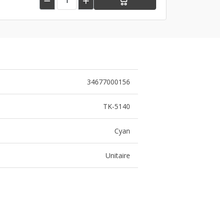


34677000156
TK-5140
Cyan
Unitaire