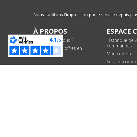
Nous facilitons l'impression par le service depuis 
À PROPOS
ESPACE 
Qui sommes-nous ?
Historique de 
commandes
Conditions des offres en
cours
Mon compte
Suivi de comm
PAIEMENTS SÉCURISÉS