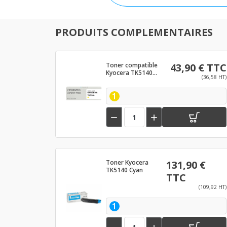
PRODUITS COMPLEMENTAIRES
Toner compatible
43,90 € TTC
Kyocera TK5140
(36,58 HT)
Jaune
1


Toner Kyocera
131,90 €
TK5140 Cyan
TTC
(109,92 HT)
1