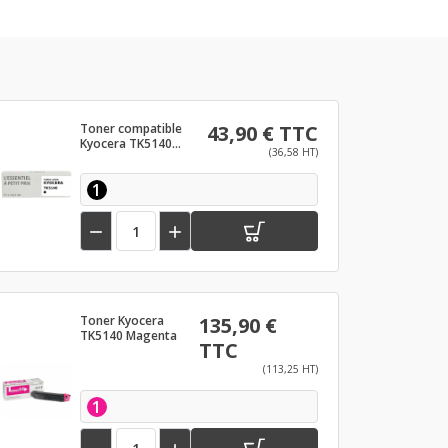
Toner compatible
43,90 € TTC
Kyocera TK5140
(36,58 HT)
Noir
1


Toner Kyocera
135,90 €
TK5140 Magenta
TTC
(113,25 HT)
1