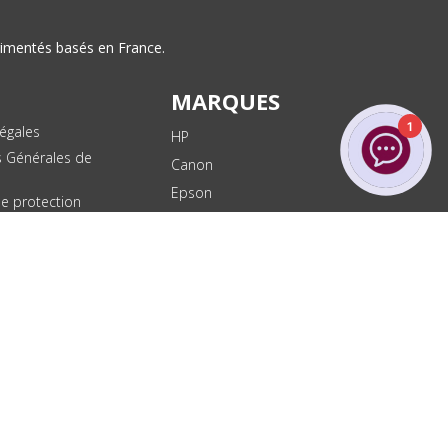
érimentés basés en France.
MARQUES
1
égales
HP
s Générales de
Canon
Epson
de protection
ées
Brother
les
Dell
te