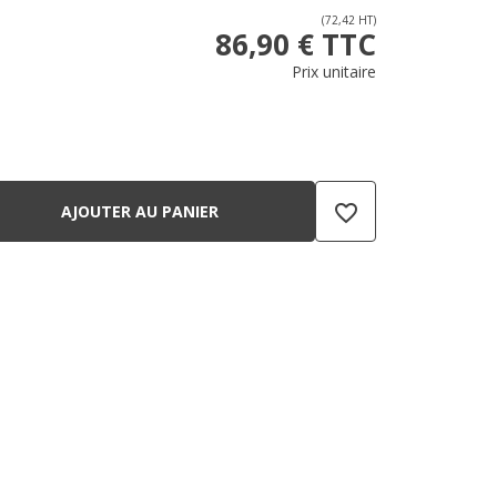
(72,42 HT)
86,90 € TTC
Prix unitaire
favorite_border
AJOUTER AU PANIER