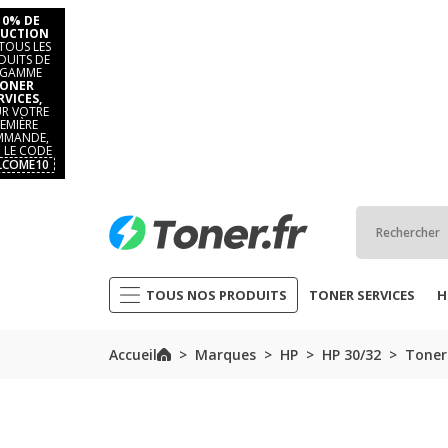
10% DE
UCTION
TOUS LES
DUITS DE
 GAMME
ONER
RVICES,
R VOTRE
EMIÈRE
MANDE,
 LE CODE
LCOME10
TOUS NOS PRODUITS
TONER SERVICES
H
Accueil
Marques
HP
HP 30/32
Toner