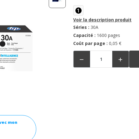
1
Voir la description produit
Séries :
30A
Capacité :
1600 pages
Coût par page :
0,05 €


avec mon