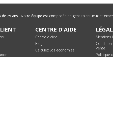
plus de 25 ans . Notre équipe est composée de gens talentueux et exp
CLIENT
CENTRE D'AIDE
LÉGAL
vos
Centre d'aide
Mentions l
Blog
Condition
Vente
Calculez vos économies
ande
Politique 
des donn
personnel
Plan du si
SUIVEZ NOUS !
© 2026 - Toner Services