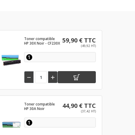
Toner compatible
59,90 € TTC
HP 30X Noir - CF230X
(49,92 HT)
1


Toner compatible
44,90 € TTC
HP 30A Noir
(37,42 HT)
1