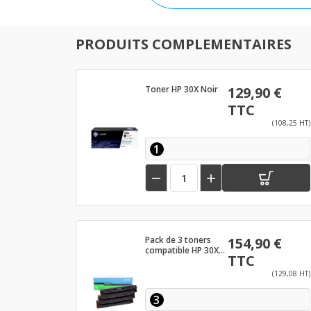
PRODUITS COMPLEMENTAIRES
Toner HP 30X Noir
129,90 €
TTC
(108,25 HT)
1


Pack de 3 toners
154,90 €
compatible HP 30X
TTC
Noir - CF230X
(129,08 HT)
3