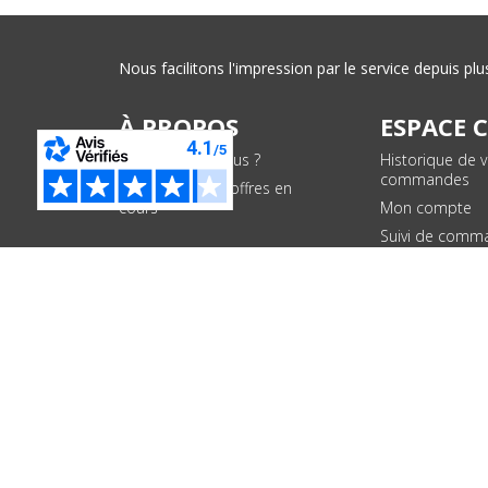
Nous facilitons l'impression par le service depuis 
À PROPOS
ESPACE 
Qui sommes-nous ?
Historique de 
commandes
Conditions des offres en
cours
Mon compte
Suivi de comm
PAIEMENTS SÉCURISÉS