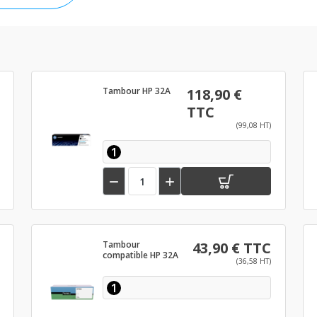
Tambour HP 32A
118,90 €
TTC
(99,08 HT)
1


Tambour
43,90 € TTC
compatible HP 32A
(36,58 HT)
1