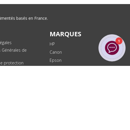
érimentés basés en France.
MARQUES
1
égales
HP
s Générales de
Canon
Epson
de protection
ées
Brother
les
Dell
te