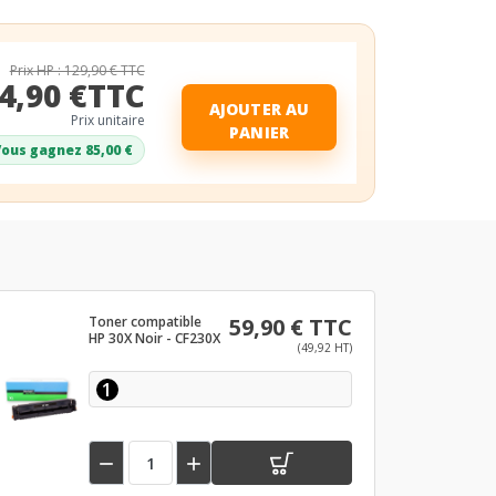
Prix HP : 129,90 € TTC
4,90 €TTC
AJOUTER AU
Prix unitaire
PANIER
ous gagnez 85,00 €
Toner compatible
59,90 € TTC
HP 30X Noir - CF230X
(49,92 HT)
1

