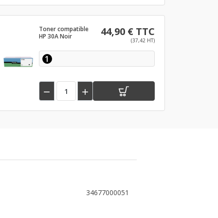
Toner compatible
44,90 € TTC
HP 30A Noir
(37,42 HT)
1


34677000051