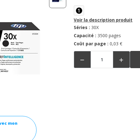
1
Voir la description produit
Séries :
30X
Capacité :
3500 pages
Coût par page :
0,03 €


avec mon