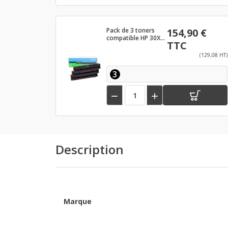
Pack de 3 toners
154,90 €
compatible HP 30X
TTC
Noir - CF230X
(129,08 HT)
3


Description
Marque