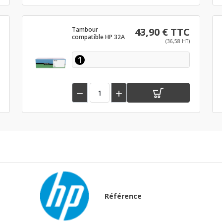
Tambour
43,90 € TTC
compatible HP 32A
(36,58 HT)
1


Référence