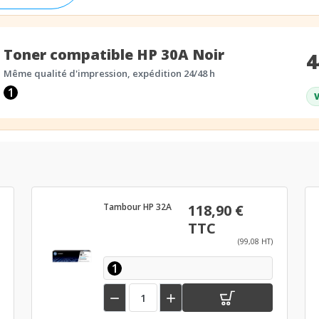
Toner compatible HP 30A Noir
4
Même qualité d'impression, expédition 24/48 h
1
V
Tambour HP 32A
118,90 €
TTC
(99,08 HT)
1

