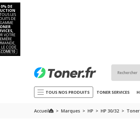
10% DE
UCTION
TOUS LES
DUITS DE
 GAMME
ONER
RVICES,
R VOTRE
EMIÈRE
MANDE,
 LE CODE
LCOME10
TOUS NOS PRODUITS
TONER SERVICES
H
Accueil
Marques
HP
HP 30/32
Toner