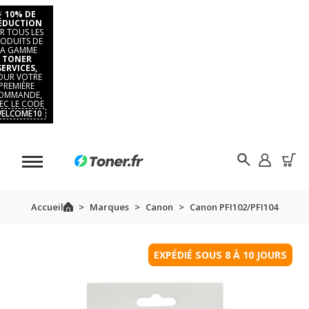
⚡
10% DE
ÉDUCTION
R TOUS LES
ODUITS DE
LA GAMME
TONER
SERVICES,
OUR VOTRE
PREMIÈRE
OMMANDE,
EC LE CODE
ELCOME10
Accueil
Marques
Canon
Canon PFI102/PFI104
EXPÉDIÉ SOUS 8 À 10 JOURS