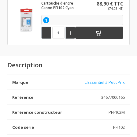
Cartouche d'encre
88,90 € TTC
Canon PFI102 Cyan
(74,08 HT)
1


Description
Marque
L'Essentiel à Petit Prix
Référence
34677000165
Référence constructeur
PFI-102M
Code série
PFI102