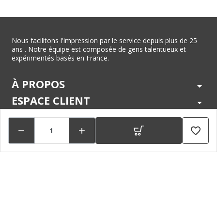
Nous facilitons l'impression par le service depuis plus de 25
ans . Notre équipe est composée de gens talentueux et
expérimentés basés en France.
À PROPOS
arrow_drop_down
ESPACE CLIENT
arrow_drop_down
CENTRE D'AIDE
arrow_drop_down
favorite_border


LÉGAL
arrow_drop_down
MARQUES
arrow_drop_down
PAIEMENTS SÉCURISÉS
arrow_drop_down
SUIVEZ NOUS !
arrow_drop_down