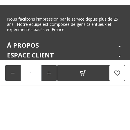
Nous facilitons l'impression par le service depuis plus de 25
ans . Notre équipe est composée de gens talentueux et
expérimentés basés en France.
À PROPOS
arrow_drop_down
ESPACE CLIENT
arrow_drop_down
CENTRE D'AIDE
arrow_drop_down
favorite_border


LÉGAL
arrow_drop_down
MARQUES
arrow_drop_down
PAIEMENTS SÉCURISÉS
arrow_drop_down
SUIVEZ NOUS !
arrow_drop_down