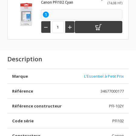
Canon PFI102 Cyan
(74,08 HT)
1


Description
Marque
L'Essentiel à Petit Prix
Référence
34677000177
Référence constructeur
PFI-102Y
Code série
PFI102
Constructeur
Canon