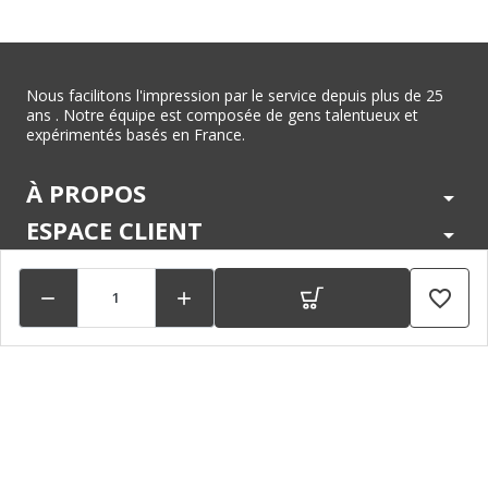
Nous facilitons l'impression par le service depuis plus de 25
ans . Notre équipe est composée de gens talentueux et
expérimentés basés en France.
À PROPOS
arrow_drop_down
ESPACE CLIENT
arrow_drop_down
CENTRE D'AIDE
arrow_drop_down
favorite_border


LÉGAL
arrow_drop_down
MARQUES
arrow_drop_down
PAIEMENTS SÉCURISÉS
arrow_drop_down
SUIVEZ NOUS !
arrow_drop_down