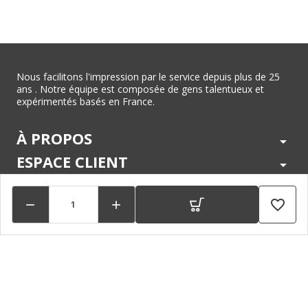
Nous facilitons l'impression par le service depuis plus de 25
ans . Notre équipe est composée de gens talentueux et
expérimentés basés en France.
À PROPOS
arrow_drop_down
ESPACE CLIENT
arrow_drop_down
CENTRE D'AIDE
arrow_drop_down
favorite_border


LÉGAL
arrow_drop_down
MARQUES
arrow_drop_down
PAIEMENTS SÉCURISÉS
arrow_drop_down
SUIVEZ NOUS !
arrow_drop_down