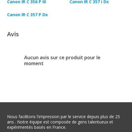
Canon IR C 356 P III
Canon IR C 357 i Dx
Canon IR C 357 P Dx
Avis
Aucun avis sur ce produit pour le
moment
Nous facilitons l'impression par le service depuis plus de 25
ans . Notre équipe est composée de gens talentueux et
expérimentés basés en France.