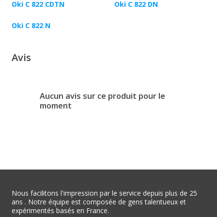
Oki C 822 CDTN
Oki C 822 DN
Oki C 822 N
Avis
Aucun avis sur ce produit pour le
moment
Nous facilitons l'impression par le service depuis plus de 25
ans . Notre équipe est composée de gens talentueux et
expérimentés basés en France.