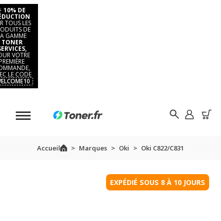
⚡
10% DE
ÉDUCTION
R TOUS LES
ODUITS DE
LA GAMME
TONER
SERVICES,
OUR VOTRE
PREMIÈRE
OMMANDE,
EC LE CODE
ELCOME10
Accueil
Marques
Oki
Oki C822/C831
EXPÉDIÉ SOUS 8 À 10 JOURS