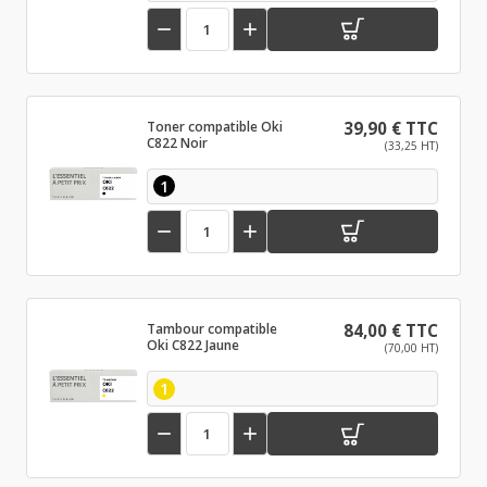


Toner compatible Oki
39,90 € TTC
C822 Noir
(33,25 HT)
1


Tambour compatible
84,00 € TTC
Oki C822 Jaune
(70,00 HT)
1

