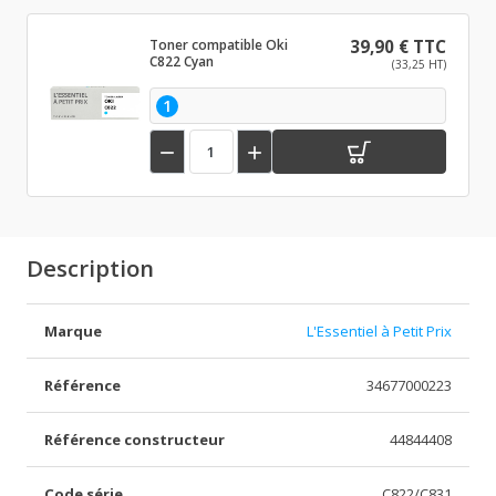
Toner compatible Oki
39,90 € TTC
C822 Cyan
(33,25 HT)
1


Description
Marque
L'Essentiel à Petit Prix
Référence
34677000223
Référence constructeur
44844408
Code série
C822/C831