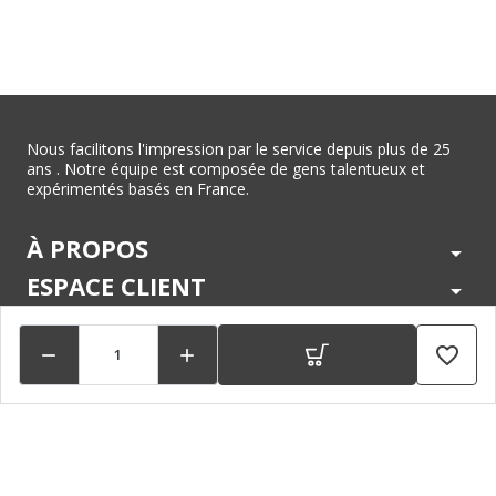
Nous facilitons l'impression par le service depuis plus de 25
ans . Notre équipe est composée de gens talentueux et
expérimentés basés en France.
À PROPOS
arrow_drop_down
ESPACE CLIENT
arrow_drop_down
CENTRE D'AIDE
arrow_drop_down
favorite_border


LÉGAL
arrow_drop_down
MARQUES
arrow_drop_down
PAIEMENTS SÉCURISÉS
arrow_drop_down
SUIVEZ NOUS !
arrow_drop_down