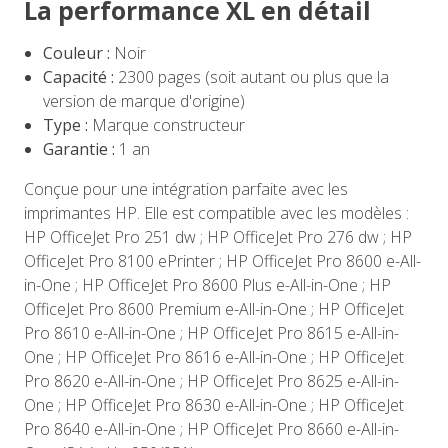
La performance XL en détail
Couleur :
Noir
Capacité :
2300 pages (soit autant ou plus que la
version de marque d'origine)
Type :
Marque constructeur
Garantie :
1 an
Conçue pour une intégration parfaite avec les
imprimantes HP. Elle est compatible avec les modèles :
HP OfficeJet Pro 251 dw ; HP OfficeJet Pro 276 dw ; HP
OfficeJet Pro 8100 ePrinter ; HP OfficeJet Pro 8600 e-All-
in-One ; HP OfficeJet Pro 8600 Plus e-All-in-One ; HP
OfficeJet Pro 8600 Premium e-All-in-One ; HP OfficeJet
Pro 8610 e-All-in-One ; HP OfficeJet Pro 8615 e-All-in-
One ; HP OfficeJet Pro 8616 e-All-in-One ; HP OfficeJet
Pro 8620 e-All-in-One ; HP OfficeJet Pro 8625 e-All-in-
One ; HP OfficeJet Pro 8630 e-All-in-One ; HP OfficeJet
Pro 8640 e-All-in-One ; HP OfficeJet Pro 8660 e-All-in-