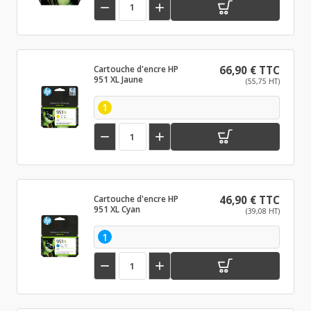


Cartouche d'encre HP
66,90 € TTC
951 XL Jaune
(55,75 HT)
1


Cartouche d'encre HP
46,90 € TTC
951 XL Cyan
(39,08 HT)
1

