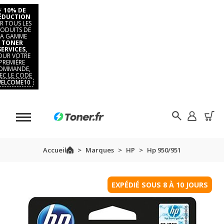
⚡
10% DE
ÉDUCTION
R TOUS LES
ODUITS DE
LA GAMME
TONER
SERVICES,
OUR VOTRE
PREMIÈRE
OMMANDE,
EC LE CODE
ELCOME10
Accueil
Marques
HP
Hp 950/951
EXPÉDIÉ SOUS 8 À 10 JOURS