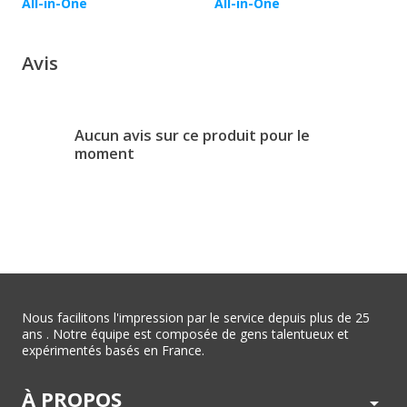
All-in-One
All-in-One
Avis
Aucun avis sur ce produit pour le
moment
Nous facilitons l'impression par le service depuis plus de 25
ans . Notre équipe est composée de gens talentueux et
expérimentés basés en France.
À PROPOS
arrow_drop_down