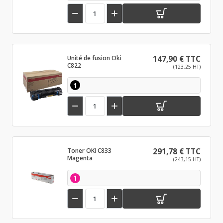


Unité de fusion Oki
147,90 € TTC
C822
(123,25 HT)
1


Toner OKI C833
291,78 € TTC
Magenta
(243,15 HT)
1

