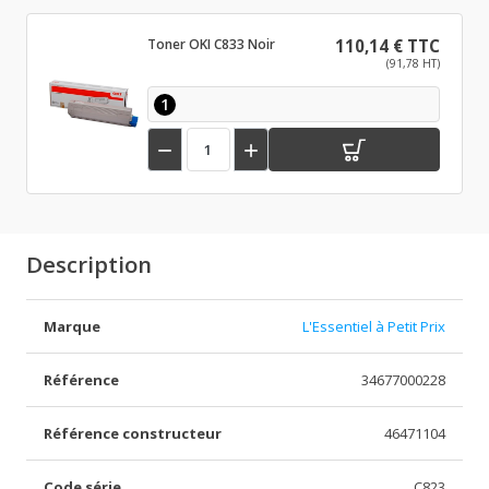
Toner OKI C833 Noir
110,14 € TTC
(91,78 HT)
1


Description
Marque
L'Essentiel à Petit Prix
Référence
34677000228
Référence constructeur
46471104
Code série
C823