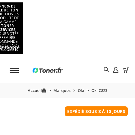
⚡
10% DE
ÉDUCTION
R TOUS LES
ODUITS DE
LA GAMME
TONER
SERVICES,
OUR VOTRE
PREMIÈRE
OMMANDE,
EC LE CODE
ELCOME10
Accueil
Marques
Oki
Oki C823
EXPÉDIÉ SOUS 8 À 10 JOURS