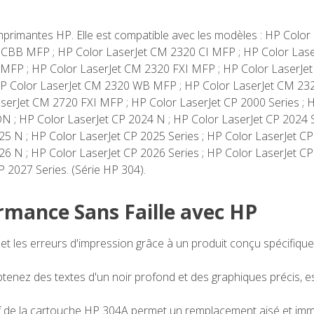
mprimantes HP. Elle est compatible avec les modèles : HP Color
CBB MFP ; HP Color LaserJet CM 2320 CI MFP ; HP Color Lase
MFP ; HP Color LaserJet CM 2320 FXI MFP ; HP Color LaserJe
 HP Color LaserJet CM 2320 WB MFP ; HP Color LaserJet CM 2
serJet CM 2720 FXI MFP ; HP Color LaserJet CP 2000 Series ; H
N ; HP Color LaserJet CP 2024 N ; HP Color LaserJet CP 2024 S
5 N ; HP Color LaserJet CP 2025 Series ; HP Color LaserJet CP
26 N ; HP Color LaserJet CP 2026 Series ; HP Color LaserJet C
 2027 Series. (Série HP 304).
rmance Sans Faille avec HP
et les erreurs d'impression grâce à un produit conçu spécifiqu
tenez des textes d'un noir profond et des graphiques précis, e
if de la cartouche HP 304A permet un remplacement aisé et imméd