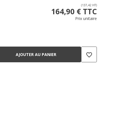
(137,42 HT)
164,90 € TTC
Prix unitaire
favorite_border
AJOUTER AU PANIER