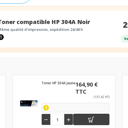
Toner compatible HP 304A Noir
2
ême qualité d'impression, expédition 24/48 h
1
Vo
Toner HP 304A Jaune
164,90 €
TTC
(137,42 HT)
1

