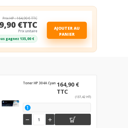
Prix HP : 164,90 € TTC
9,90 €TTC
AJOUTER AU
Prix unitaire
PANIER
us gagnez 135,00 €
Toner HP 304A Cyan
164,90 €
TTC
(137,42 HT)
1

