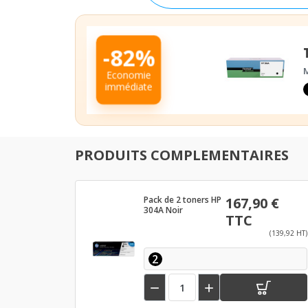
-82%
M
Economie
immédiate
PRODUITS COMPLEMENTAIRES
Pack de 2 toners HP
167,90 €
304A Noir
TTC
(139,92 HT)
2

