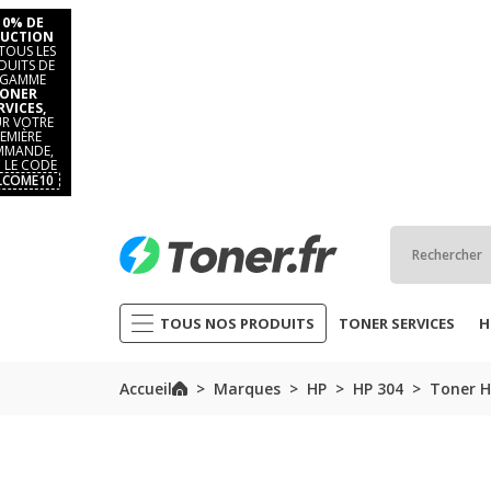
10% DE
UCTION
TOUS LES
DUITS DE
 GAMME
ONER
RVICES,
R VOTRE
EMIÈRE
MANDE,
 LE CODE
LCOME10
TOUS NOS PRODUITS
TONER SERVICES
H
Accueil
Marques
HP
HP 304
Toner H