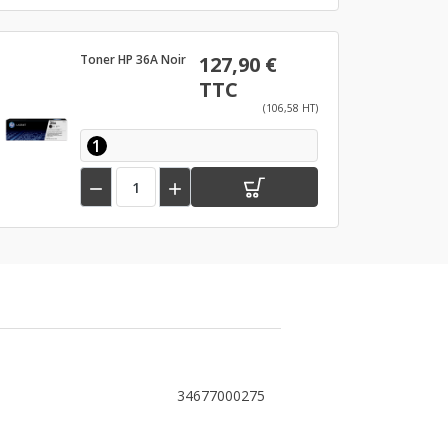
Toner HP 36A Noir
127,90 €
TTC
(106,58 HT)
1


34677000275