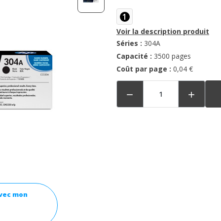
1
Voir la description produit
Séries :
304A
Capacité :
3500 pages
Coût par page :
0,04 €


avec mon