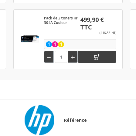
Pack de 3 toners HP
499,90 €
304A Couleur
TTC
(416,58 HT)
1
1
1


Référence