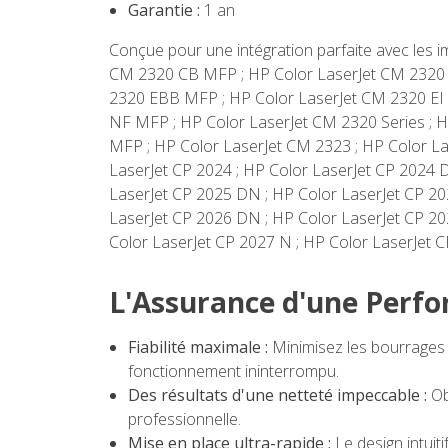
Garantie :
1 an
Conçue pour une intégration parfaite avec les i
CM 2320 CB MFP ; HP Color LaserJet CM 2320 
2320 EBB MFP ; HP Color LaserJet CM 2320 EI 
NF MFP ; HP Color LaserJet CM 2320 Series ;
MFP ; HP Color LaserJet CM 2323 ; HP Color La
LaserJet CP 2024 ; HP Color LaserJet CP 2024 D
LaserJet CP 2025 DN ; HP Color LaserJet CP 202
LaserJet CP 2026 DN ; HP Color LaserJet CP 20
Color LaserJet CP 2027 N ; HP Color LaserJet CP
L'Assurance d'une Perfo
Fiabilité maximale :
Minimisez les bourrages 
fonctionnement ininterrompu.
Des résultats d'une netteté impeccable :
Ob
professionnelle.
Mise en place ultra-rapide :
Le design intuit