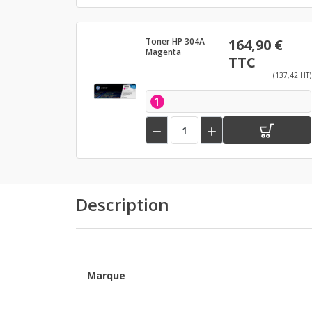
Toner HP 304A
164,90 €
Magenta
TTC
(137,42 HT)
1


Description
Marque