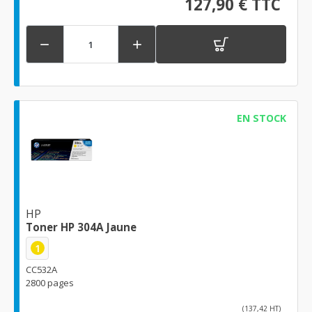
127,90 € TTC


EN STOCK
HP
Toner HP 304A Jaune
1
CC532A
2800 pages
(137,42 HT)