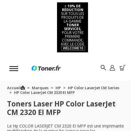
⚡
10% DE
RÉDUCTION
SUR TOUS LES
PRODUITS DE
LA GAMME
TONER
SERVICES,
POUR VOTRE
PREMIÈRE
COMMANDE,
AVEC LE CODE
WELCOME10
Accueil
Marques
HP
HP Color LaserJet CM Series
HP Color LaserJet CM 2320 EI MFP
Toners Laser HP Color LaserJet
CM 2320 EI MFP
Le Hp COLOR LASERJET CM 2320 EI MFP est une imprimante
multifonction de la marque hp conçue pour les