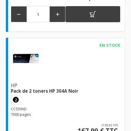


EN STOCK
HP
Pack de 2 toners HP 304A Noir
2
CC530AD
7000 pages
(139,92 HT)
167,90 € TTC