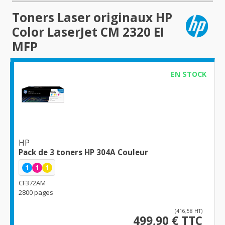
Toners Laser originaux HP
Color LaserJet CM 2320 EI
MFP
EN STOCK
HP
Pack de 3 toners HP 304A Couleur
1
1
1
CF372AM
2800 pages
(416,58 HT)
499,90 € TTC