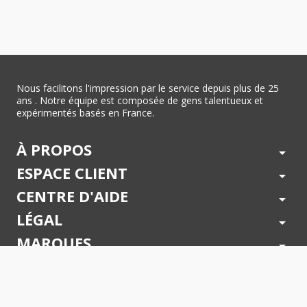
Nous facilitons l'impression par le service depuis plus de 25
ans . Notre équipe est composée de gens talentueux et
expérimentés basés en France.
À PROPOS
arrow_drop_down
ESPACE CLIENT
arrow_drop_down
CENTRE D'AIDE
arrow_drop_down
LÉGAL
arrow_drop_down
MARQUES
arrow_drop_down
PAIEMENTS SÉCURISÉS
arrow_drop_down
SUIVEZ NOUS !
arrow_drop_down