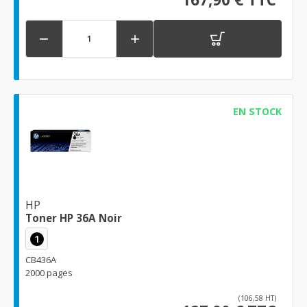


EN STOCK
HP
Toner HP 36A Noir
1
CB436A
2000 pages
(106,58 HT)