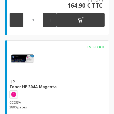
(137,42 HT)
164,90 € TTC


EN STOCK
HP
Toner HP 304A Magenta
1
CC533A
2800 pages