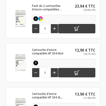
Pack de 2 cartouches
23,94 € TTC
d'encre compatibles HP
(19,95 HT)
304 XL Noir et couleurs
1
1


Cartouche d'encre
12,90 € TTC
compatible HP 304 Noir
(10,75 HT)
1


Cartouche d'encre
13,90 € TTC
compatible HP 304 XL
(11,58 HT)
Noir