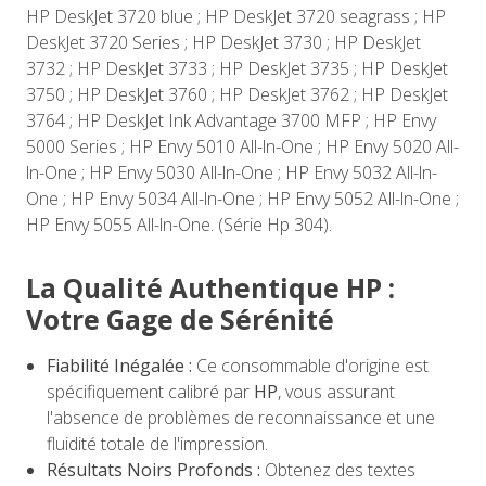
HP DeskJet 3720 blue ; HP DeskJet 3720 seagrass ; HP
DeskJet 3720 Series ; HP DeskJet 3730 ; HP DeskJet
3732 ; HP DeskJet 3733 ; HP DeskJet 3735 ; HP DeskJet
3750 ; HP DeskJet 3760 ; HP DeskJet 3762 ; HP DeskJet
3764 ; HP DeskJet Ink Advantage 3700 MFP ; HP Envy
5000 Series ; HP Envy 5010 All-ln-One ; HP Envy 5020 All-
ln-One ; HP Envy 5030 All-ln-One ; HP Envy 5032 All-ln-
One ; HP Envy 5034 All-ln-One ; HP Envy 5052 All-ln-One ;
HP Envy 5055 All-ln-One. (Série Hp 304).
La Qualité Authentique HP :
Votre Gage de Sérénité
Fiabilité Inégalée :
Ce consommable d'origine est
spécifiquement calibré par
HP
, vous assurant
l'absence de problèmes de reconnaissance et une
fluidité totale de l'impression.
Résultats Noirs Profonds :
Obtenez des textes