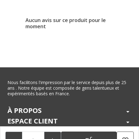
Aucun avis sur ce produit pour le
moment
Nous facilitons l'impression par le service depuis plus de 25
ans . Notre équipe est composée de gens talentueux et
expérimentés basés en France.
À PROPOS
arrow_drop_down
ESPACE CLIENT
arrow_drop_down
CENTRE D'AIDE
arrow_drop_down