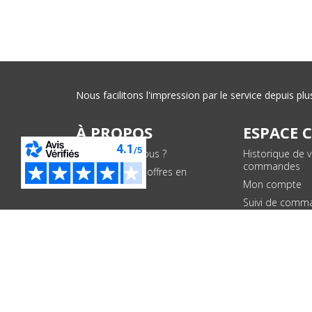
Nous facilitons l'impression par le service depuis 
À PROPOS
ESPACE 
Qui sommes-nous ?
Historique de 
commandes
Conditions des offres en
cours
Mon compte
Suivi de comm
PAIEMENTS SÉCURISÉS