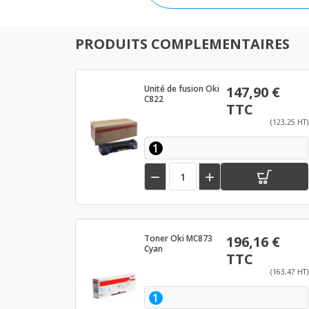
PRODUITS COMPLEMENTAIRES
Unité de fusion Oki
147,90 €
C822
TTC
(123,25 HT)
1


Toner Oki MC873
196,16 €
Cyan
TTC
(163,47 HT)
1