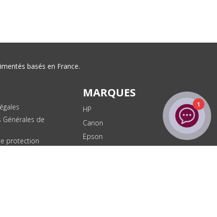
érimentés basés en France.
MARQUES
1
égales
HP
s Générales de
Canon
Epson
de protection
ées
Brother
les
Dell
te