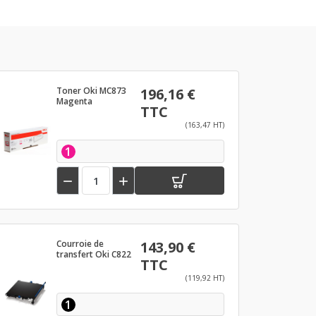
Toner Oki MC873
196,16 €
Magenta
TTC
(163,47 HT)
1


Courroie de
143,90 €
transfert Oki C822
TTC
(119,92 HT)
1