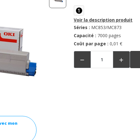
1
Voir la description produit
Séries :
MC853/MC873
Capacité :
7000 pages
Coût par page :
0,01 €


avec mon