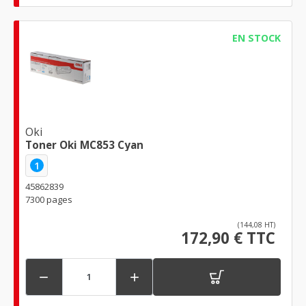
EN STOCK
Oki
Toner Oki MC853 Cyan
1
45862839
7300 pages
(144,08 HT)
172,90 € TTC

