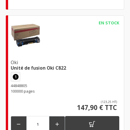
EN STOCK
Oki
Unité de fusion Oki C822
1
44848805
100000 pages
(123,25 HT)
147,90 € TTC

