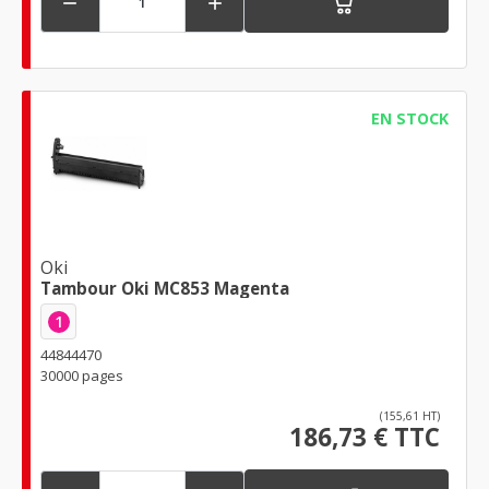


EN STOCK
Oki
Tambour Oki MC853 Magenta
1
44844470
30000 pages
(155,61 HT)
186,73 € TTC