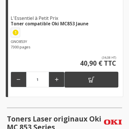
L'Essentiel à Petit Prix
Toner compatible Oki MC853 Jaune
1
GNO853Y
7300 pages
(34,08 HT)
40,90 € TTC


Toners Laser originaux Oki
MC 853 Series