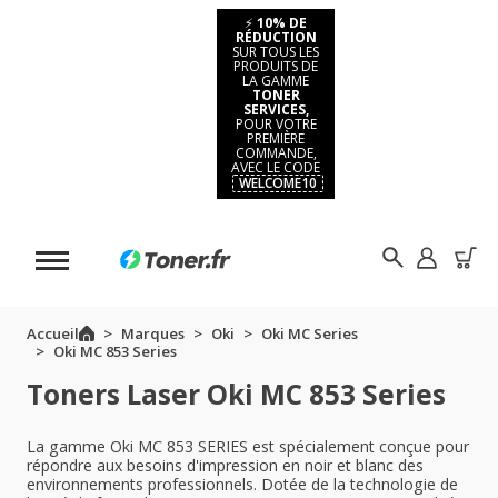
⚡
10% DE
RÉDUCTION
SUR TOUS LES
PRODUITS DE
LA GAMME
TONER
SERVICES,
POUR VOTRE
PREMIÈRE
COMMANDE,
AVEC LE CODE
WELCOME10
Accueil
Marques
Oki
Oki MC Series
Oki MC 853 Series
Toners Laser Oki MC 853 Series
La gamme Oki MC 853 SERIES est spécialement conçue pour
répondre aux besoins d'impression en noir et blanc des
environnements professionnels. Dotée de la technologie de