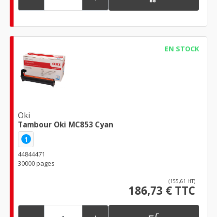
EN STOCK
Oki
Tambour Oki MC853 Cyan
1
44844471
30000 pages
(155,61 HT)
186,73 € TTC