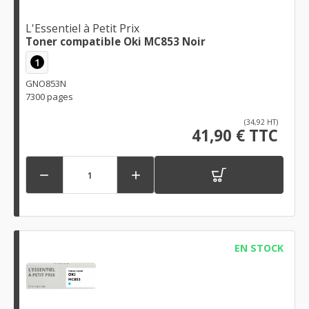
L'Essentiel à Petit Prix
Toner compatible Oki MC853 Noir
1
GNO853N
7300 pages
(34,92 HT)
41,90 € TTC


EN STOCK