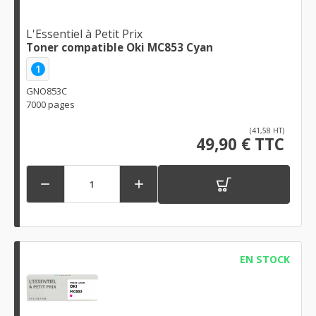
L'Essentiel à Petit Prix
Toner compatible Oki MC853 Cyan
1
GNO853C
7000 pages
(41,58 HT)
49,90 € TTC


EN STOCK