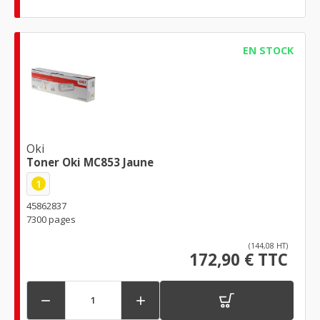
EN STOCK
Oki
Toner Oki MC853 Jaune
1
45862837
7300 pages
(144,08 HT)
172,90 € TTC

