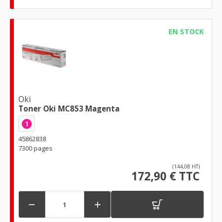
EN STOCK
Oki
Toner Oki MC853 Magenta
1
45862838
7300 pages
(144,08 HT)
172,90 € TTC

