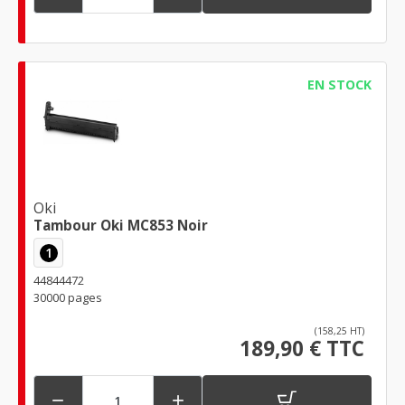
EN STOCK
Oki
Tambour Oki MC853 Noir
1
44844472
30000 pages
(158,25 HT)
189,90 € TTC

