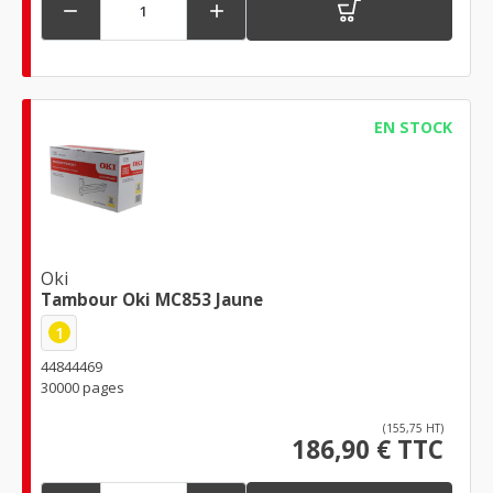


EN STOCK
Oki
Tambour Oki MC853 Jaune
1
44844469
30000 pages
(155,75 HT)
186,90 € TTC