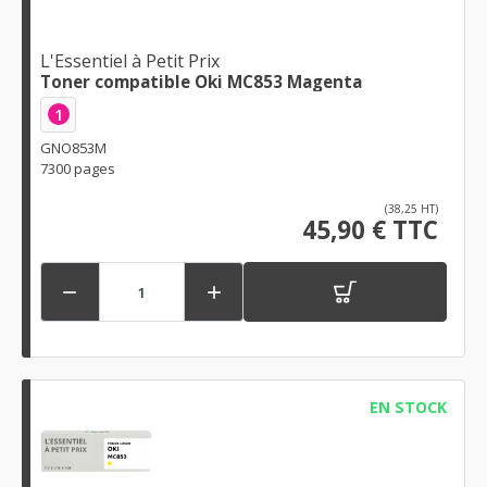
L'Essentiel à Petit Prix
Toner compatible Oki MC853 Magenta
1
GNO853M
7300 pages
(38,25 HT)
45,90 € TTC


EN STOCK