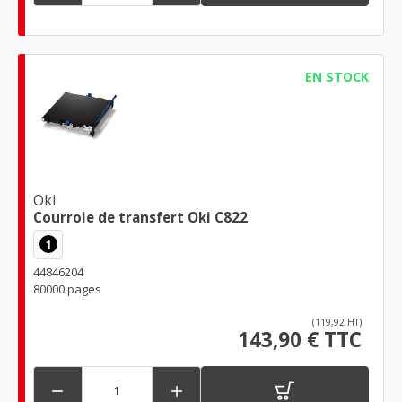
EN STOCK
Oki
Courroie de transfert Oki C822
1
44846204
80000 pages
(119,92 HT)
143,90 € TTC

