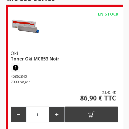
EN STOCK
Oki
Toner Oki MC853 Noir
1
45862840
7000 pages
(72,42 HT)
86,90 € TTC

