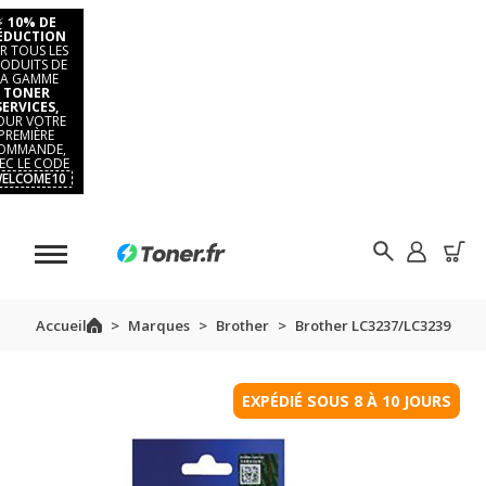
⚡
10% DE
ÉDUCTION
R TOUS LES
ODUITS DE
LA GAMME
TONER
SERVICES,
OUR VOTRE
PREMIÈRE
OMMANDE,
EC LE CODE
ELCOME10
Accueil
Marques
Brother
Brother LC3237/LC3239
EXPÉDIÉ SOUS 8 À 10 JOURS