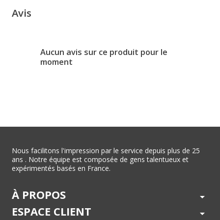
Avis
Aucun avis sur ce produit pour le
moment
Nous facilitons l'impression par le service depuis plus de 25
ans . Notre équipe est composée de gens talentueux et
expérimentés basés en France.
À PROPOS
arrow_drop_down
ESPACE CLIENT
arrow_drop_down