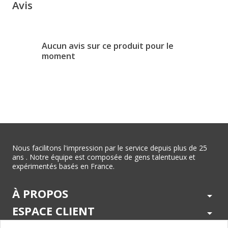
Avis
Aucun avis sur ce produit pour le
moment
Nous facilitons l'impression par le service depuis plus de 25
ans . Notre équipe est composée de gens talentueux et
expérimentés basés en France.
À PROPOS
arrow_drop_down
ESPACE CLIENT
arrow_drop_down