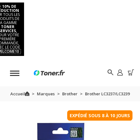
⚡
10% DE
ÉDUCTION
R TOUS LES
ODUITS DE
LA GAMME
TONER
SERVICES,
OUR VOTRE
PREMIÈRE
OMMANDE,
EC LE CODE
ELCOME10
Accueil
Marques
Brother
Brother LC3237/LC3239
EXPÉDIÉ SOUS 8 À 10 JOURS