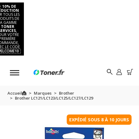
⚡
10% DE
ÉDUCTION
R TOUS LES
ODUITS DE
LA GAMME
TONER
SERVICES,
OUR VOTRE
PREMIÈRE
OMMANDE,
EC LE CODE
ELCOME10
Accueil
Marques
Brother
Brother LC121/LC123/LC125/LC127/LC129
EXPÉDIÉ SOUS 8 À 10 JOURS