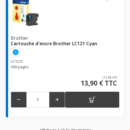
Brother
Cartouche d'encre Brother LC121 Cyan
1
LC121C
300 pages
(11,58 HT)
13,90 € TTC


Affichage 1-20 de 20 article(s)