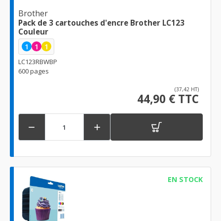
Brother
Pack de 3 cartouches d'encre Brother LC123
Couleur
1
1
1
LC123RBWBP
600 pages
(37,42 HT)
44,90 € TTC


EN STOCK