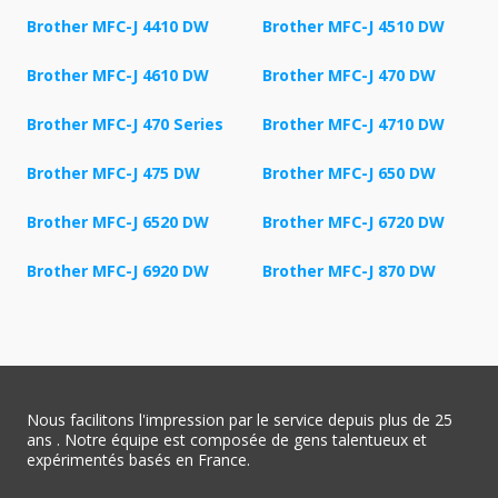
Brother MFC-J 4410 DW
Brother MFC-J 4510 DW
Brother MFC-J 4610 DW
Brother MFC-J 470 DW
Brother MFC-J 470 Series
Brother MFC-J 4710 DW
Brother MFC-J 475 DW
Brother MFC-J 650 DW
Brother MFC-J 6520 DW
Brother MFC-J 6720 DW
Brother MFC-J 6920 DW
Brother MFC-J 870 DW
Nous facilitons l'impression par le service depuis plus de 25
ans . Notre équipe est composée de gens talentueux et
expérimentés basés en France.