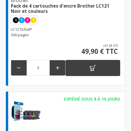
Brother
Pack de 4 cartouches d'encre Brother LC121
Noir et couleurs
1
1
1
1
LC121VALBP
300 pages
(41,58 HT)
49,90 € TTC


EXPÉDIÉ SOUS 8 À 10 JOURS