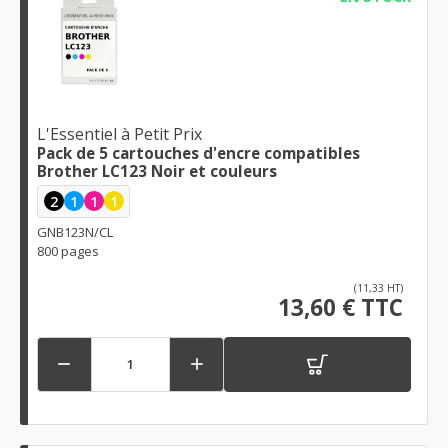
L'Essentiel à Petit Prix
Pack de 5 cartouches d'encre compatibles
Brother LC123 Noir et couleurs
2
1
1
1
GNB123N/CL
800 pages
(11,33 HT)
13,60 € TTC

