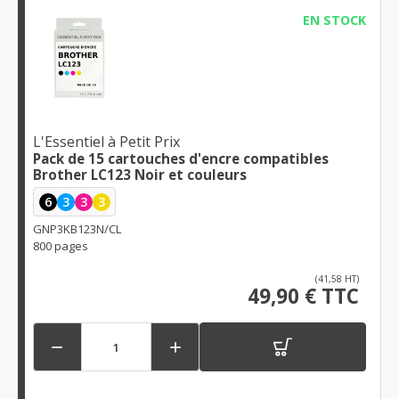
EN STOCK
L'Essentiel à Petit Prix
Pack de 15 cartouches d'encre compatibles
Brother LC123 Noir et couleurs
6
3
3
3
GNP3KB123N/CL
800 pages
(41,58 HT)
49,90 € TTC

