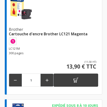
Brother
Cartouche d'encre Brother LC121 Magenta
1
LC121M
300 pages
(11,58 HT)
13,90 € TTC


EXPÉDIÉ SOUS 8 À 10 JOURS