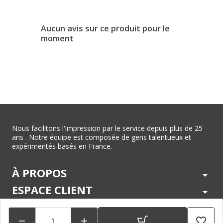
Aucun avis sur ce produit pour le
moment
Nous facilitons l'impression par le service depuis plus de 25
ans . Notre équipe est composée de gens talentueux et
expérimentés basés en France.
À PROPOS
arrow_drop_down
ESPACE CLIENT
arrow_drop_down
CENTRE D'AIDE
arrow_drop_down
favorite_border

