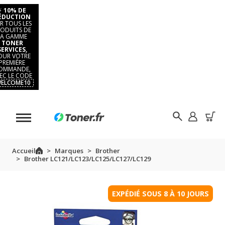
⚡
10% DE
ÉDUCTION
R TOUS LES
ODUITS DE
LA GAMME
TONER
SERVICES,
OUR VOTRE
PREMIÈRE
OMMANDE,
EC LE CODE
ELCOME10
Accueil
Marques
Brother
Brother LC121/LC123/LC125/LC127/LC129
EXPÉDIÉ SOUS 8 À 10 JOURS