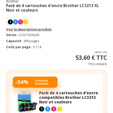
Brother
Pack de 4 cartouches d'encre Brother LC3213 XL
Noir et couleurs
1
1
1
1
Voir la description produit
Séries :
LC3213VALDR
Capacité :
400 pages
Coût par page :
0,11 €
(44,67 HT)
53,60 € TTC
Prix unitaire
-54%
Economie
immédiate
Pack de 4 cartouches d'encre
compatibles Brother LC3213
Noir et couleurs
1
1
1
1