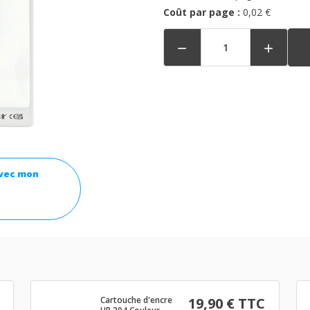
Coût par page :
0,02 €


avec mon
Cartouche d'encre
19,90 € TTC