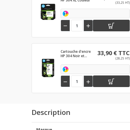
HP 304 XL Couleur
(33,25 HT)
1


Cartouche d'encre
33,90 € TTC
HP 304 Noir et
(28,25 HT)
couleurs
1


Description
Marque