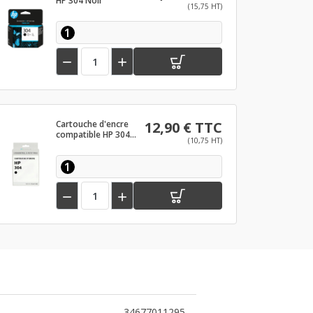
HP 304 Noir
(15,75 HT)
1


Cartouche d'encre
12,90 € TTC
compatible HP 304
(10,75 HT)
Noir
1


34677011295