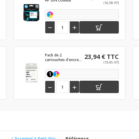
HP 304 Couleur
(16,58 HT)
1


Pack de 2
23,94 € TTC
cartouches d'encre
(19,95 HT)
compatibles HP 304
XL Noir et couleurs
1
1


L'Essentiel à Petit Prix
Référence