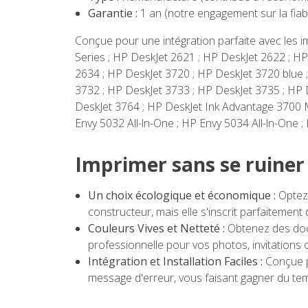
Garantie :
1 an (notre engagement sur la fiabi
Conçue pour une intégration parfaite avec les 
Series ; HP DeskJet 2621 ; HP DeskJet 2622 ; H
2634 ; HP DeskJet 3720 ; HP DeskJet 3720 blue 
3732 ; HP DeskJet 3733 ; HP DeskJet 3735 ; HP 
DeskJet 3764 ; HP DeskJet Ink Advantage 3700 MF
Envy 5032 All-ln-One ; HP Envy 5034 All-ln-One ;
Imprimer sans se ruiner 
Un choix écologique et économique :
Optez 
constructeur, mais elle s'inscrit parfaitemen
Couleurs Vives et Netteté :
Obtenez des docu
professionnelle pour vos photos, invitations 
Intégration et Installation Faciles :
Conçue p
message d'erreur, vous faisant gagner du te