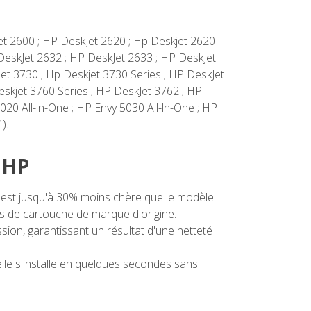
et 2600 ; HP DeskJet 2620 ; Hp Deskjet 2620
 DeskJet 2632 ; HP DeskJet 2633 ; HP DeskJet
et 3730 ; Hp Deskjet 3730 Series ; HP DeskJet
eskjet 3760 Series ; HP DeskJet 3762 ; HP
20 All-ln-One ; HP Envy 5030 All-ln-One ; HP
).
e HP
est jusqu'à 30% moins chère que le modèle
ps de cartouche de marque d'origine.
on, garantissant un résultat d'une netteté
le s'installe en quelques secondes sans