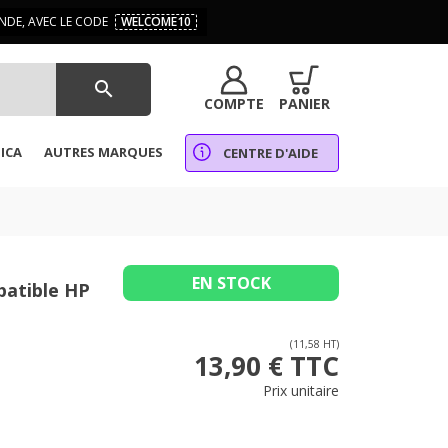
DE, AVEC LE CODE
WELCOME10
search
COMPTE
PANIER
ICA
AUTRES MARQUES
CENTRE D'AIDE
EN STOCK
patible HP
(11,58 HT)
13,90 € TTC
Prix unitaire