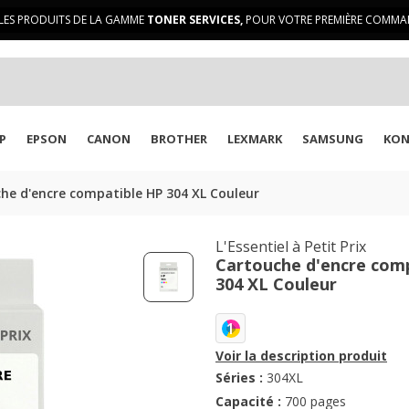
LES PRODUITS DE LA GAMME
TONER SERVICES,
POUR VOTRE PREMIÈRE COMMAN
P
EPSON
CANON
BROTHER
LEXMARK
SAMSUNG
KON
he d'encre compatible HP 304 XL Couleur
L'Essentiel à Petit Prix
Cartouche d'encre com
304 XL Couleur
1
Voir la description produit
Séries :
304XL
Capacité :
700 pages