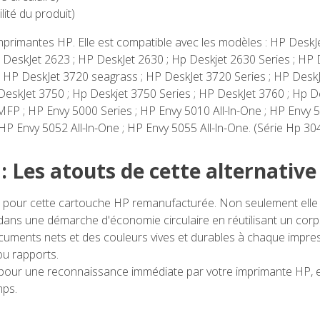
lité du produit)
imprimantes HP. Elle est compatible avec les modèles : HP DeskJ
P DeskJet 2623 ; HP DeskJet 2630 ; Hp Deskjet 2630 Series ; HP
; HP DeskJet 3720 seagrass ; HP DeskJet 3720 Series ; HP DeskJ
DeskJet 3750 ; Hp Deskjet 3750 Series ; HP DeskJet 3760 ; Hp D
P ; HP Envy 5000 Series ; HP Envy 5010 All-ln-One ; HP Envy 50
 HP Envy 5052 All-ln-One ; HP Envy 5055 All-ln-One. (Série Hp 304
: Les atouts de cette alternativ
pour cette cartouche HP remanufacturée. Non seulement elle 
t dans une démarche d'économie circulaire en réutilisant un cor
ments nets et des couleurs vives et durables à chaque impressi
ou rapports.
our une reconnaissance immédiate par votre imprimante HP, el
mps.