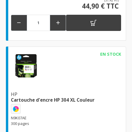
(37,42 HT)
44,90 € TTC


EN STOCK
HP
Cartouche d'encre HP 304 XL Couleur
1
N9K07AE
300 pages