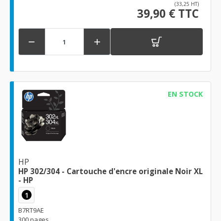
(33,25 HT)
39,90 € TTC


EN STOCK
HP
HP 302/304 - Cartouche d'encre originale Noir XL
- HP
1
B7RT9AE
300 pages