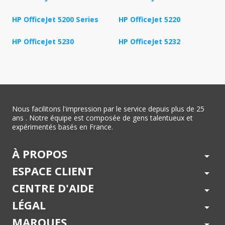
HP OfficeJet 5200 Series
HP OfficeJet 5220
HP OfficeJet 5230
HP OfficeJet 5232
Nous facilitons l'impression par le service depuis plus de 25
ans . Notre équipe est composée de gens talentueux et
expérimentés basés en France.
À PROPOS
arrow_drop_down
ESPACE CLIENT
arrow_drop_down
CENTRE D'AIDE
arrow_drop_down
LÉGAL
arrow_drop_down
MARQUES
arrow_drop_down