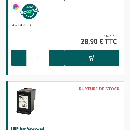
1
SC-H304CLXL
(24,08 HT)
28,90 € TTC


RUPTURE DE STOCK
HP by Second