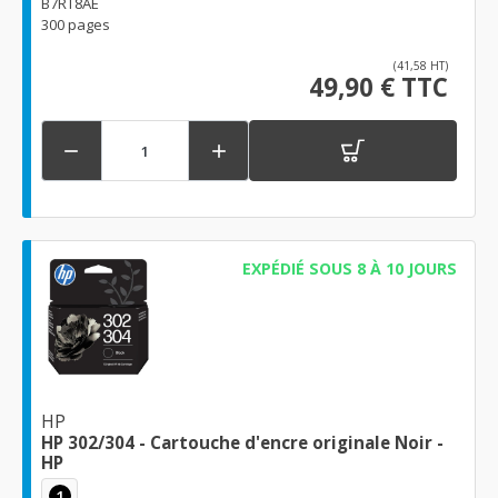
B7RT8AE
300 pages
(41,58 HT)
49,90 € TTC


EXPÉDIÉ SOUS 8 À 10 JOURS
HP
HP 302/304 - Cartouche d'encre originale Noir -
HP
1