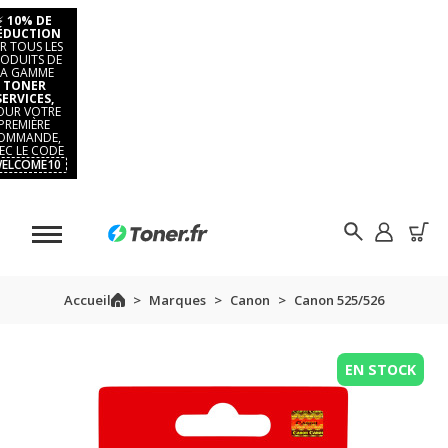
⚡
10% DE
ÉDUCTION
R TOUS LES
ODUITS DE
LA GAMME
TONER
SERVICES,
OUR VOTRE
PREMIÈRE
OMMANDE,
EC LE CODE
ELCOME10
Accueil
Marques
Canon
Canon 525/526
EN STOCK