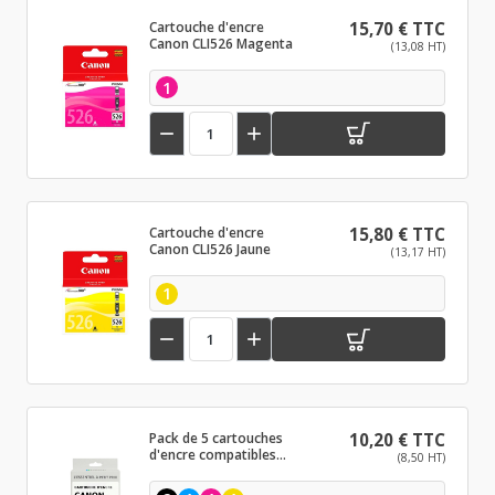
Cartouche d'encre
15,70 € TTC
Canon CLI526 Magenta
(13,08 HT)
1


Cartouche d'encre
15,80 € TTC
Canon CLI526 Jaune
(13,17 HT)
1


Pack de 5 cartouches
10,20 € TTC
d'encre compatibles
(8,50 HT)
Canon PG525/CL526
Noir et couleurs