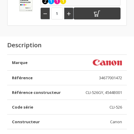
2
1
1
1


Description
Marque
Référence
34677001472
Référence constructeur
CLI-526GY, 4544B001
Code série
CLI-526
Constructeur
Canon