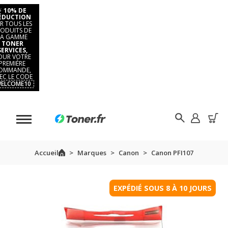
⚡
10% DE
ÉDUCTION
R TOUS LES
ODUITS DE
LA GAMME
TONER
SERVICES,
OUR VOTRE
PREMIÈRE
OMMANDE,
EC LE CODE
ELCOME10
Accueil
Marques
Canon
Canon PFI107
EXPÉDIÉ SOUS 8 À 10 JOURS