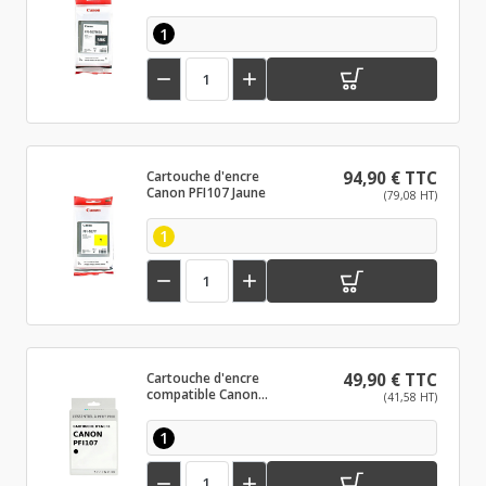
1


Cartouche d'encre
94,90 € TTC
Canon PFI107 Jaune
(79,08 HT)
1


Cartouche d'encre
49,90 € TTC
compatible Canon
(41,58 HT)
PFI107 Noir
1

