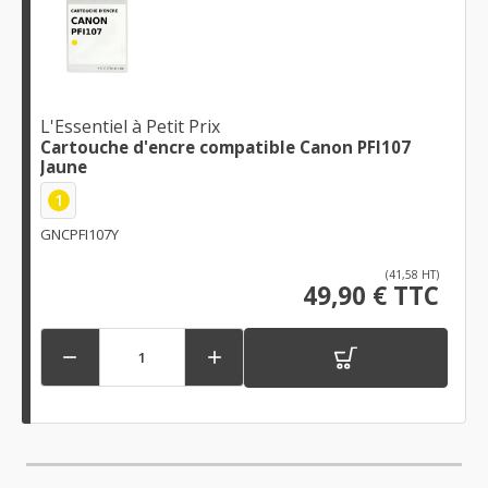
L'Essentiel à Petit Prix
Cartouche d'encre compatible Canon PFI107
Jaune
1
GNCPFI107Y
(41,58 HT)
49,90 € TTC

