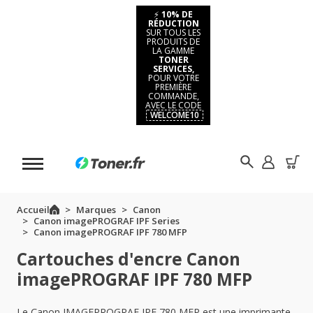
⚡
10% DE
RÉDUCTION
SUR TOUS LES
PRODUITS DE
LA GAMME
TONER
SERVICES,
POUR VOTRE
PREMIÈRE
COMMANDE,
AVEC LE CODE
WELCOME10
Accueil
Marques
Canon
Canon imagePROGRAF IPF Series
Canon imagePROGRAF IPF 780 MFP
Cartouches d'encre Canon
imagePROGRAF IPF 780 MFP
Le Canon IMAGEPROGRAF IPF 780 MFP est une imprimante