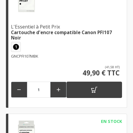
L'Essentiel à Petit Prix
Cartouche d'encre compatible Canon PFI107
Noir
1
GNCPFI107MBK
(41,58 HT)
49,90 € TTC


EN STOCK