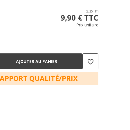
(8,25 HT)
9,90 € TTC
Prix unitaire
favorite_border
AJOUTER AU PANIER
RAPPORT QUALITÉ/PRIX