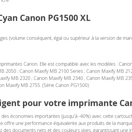
ncre.
u Cyan Canon PG1500 XL
ges (volume conséquent, égal ou supérieur à la version de marq
imprimantes Canon. Elle est compatible avec les modèles : Ca
MB 2050 ; Canon Maxify MB 2100 Series ; Canon Maxify MB 21
axify MB 2320 ; Canon Maxify MB 2340 ; Canon Maxify MB 235
on Maxify MB 2755. (Série Canon PG1500).
ligent pour votre imprimante C
 des économies importantes (jusqu'à -40%) avec cette cartou
lle offre une performance équivalente aux produits de la marque
 des documents nets et des couleurs vives, garantissant une im