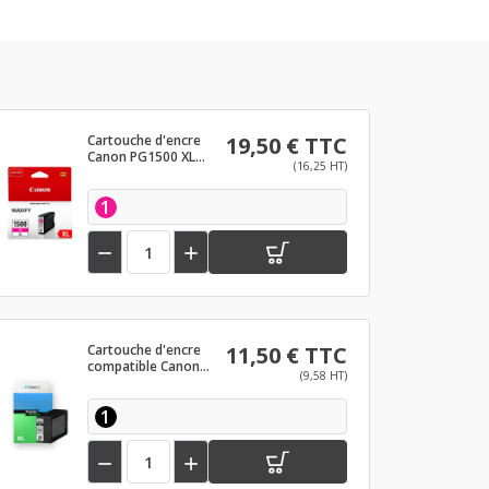
Cartouche d'encre
19,50 € TTC
Canon PG1500 XL
(16,25 HT)
Magenta
1


Cartouche d'encre
11,50 € TTC
compatible Canon
(9,58 HT)
PG1500 XL Noir
1

