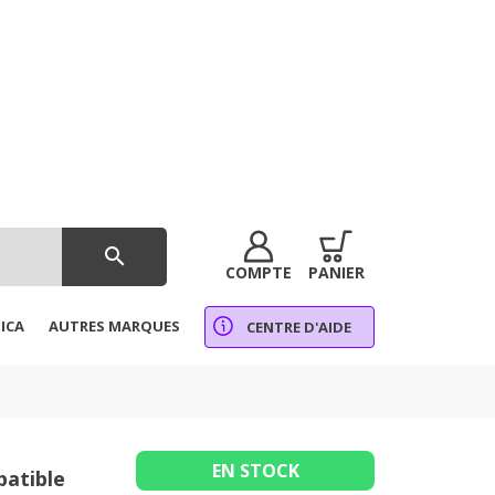
search
COMPTE
PANIER
ICA
AUTRES MARQUES
CENTRE D'AIDE
EN STOCK
patible