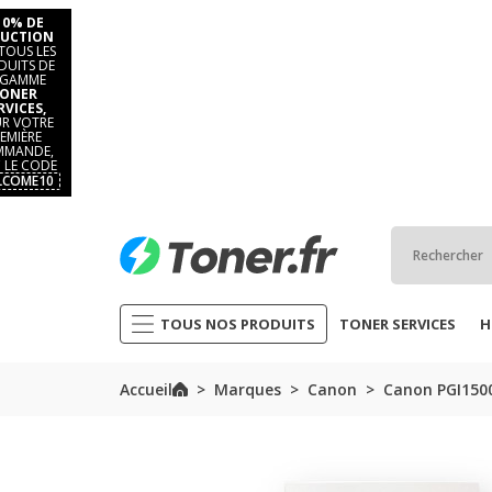
10% DE
UCTION
TOUS LES
DUITS DE
 GAMME
ONER
RVICES,
R VOTRE
EMIÈRE
MANDE,
 LE CODE
LCOME10
TOUS NOS PRODUITS
TONER SERVICES
H
Accueil
Marques
Canon
Canon PGI150