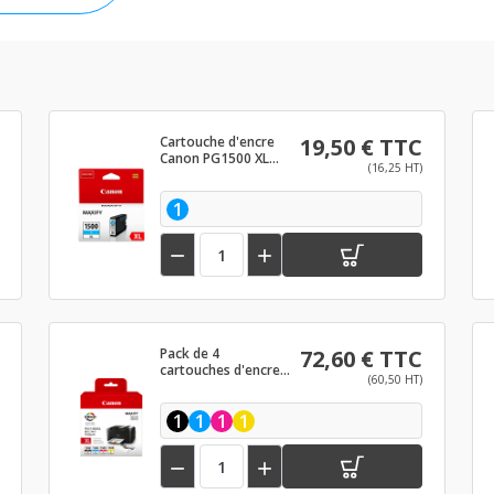
Cartouche d'encre
19,50 € TTC
Canon PG1500 XL
(16,25 HT)
Cyan
1


Pack de 4
72,60 € TTC
cartouches d'encre
(60,50 HT)
Canon PG1500 XL
Noir et couleurs
1
1
1
1

