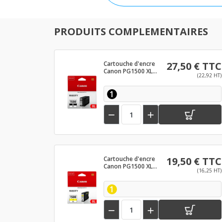
PRODUITS COMPLEMENTAIRES
Cartouche d'encre
27,50 € TTC
Canon PG1500 XL
(22,92 HT)
Noir
1


Cartouche d'encre
19,50 € TTC
Canon PG1500 XL
(16,25 HT)
Jaune
1

