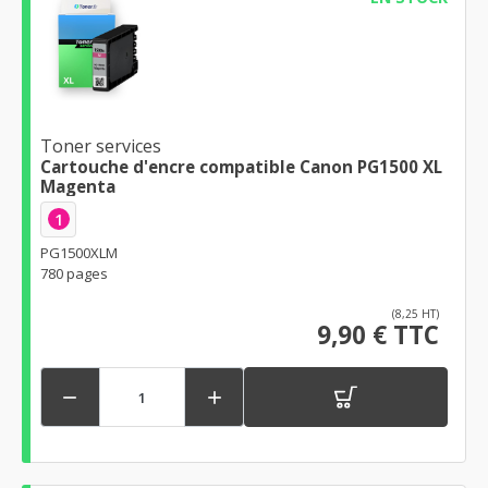
Toner services
Cartouche d'encre compatible Canon PG1500 XL
Magenta
1
PG1500XLM
780 pages
(8,25 HT)
9,90 € TTC

