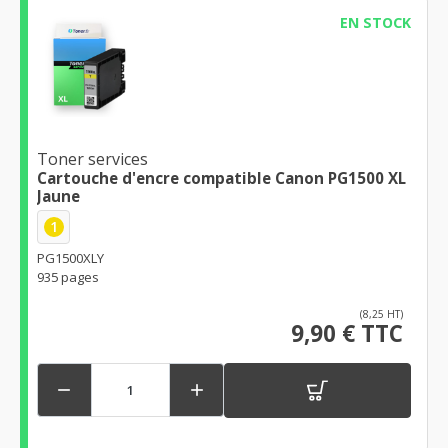
EN STOCK
Toner services
Cartouche d'encre compatible Canon PG1500 XL
Jaune
1
PG1500XLY
935 pages
(8,25 HT)
9,90 € TTC

