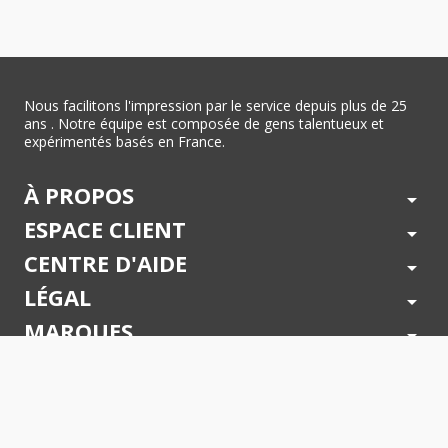
Nous facilitons l'impression par le service depuis plus de 25
ans . Notre équipe est composée de gens talentueux et
expérimentés basés en France.
À PROPOS
arrow_drop_down
ESPACE CLIENT
arrow_drop_down
CENTRE D'AIDE
arrow_drop_down
LÉGAL
arrow_drop_down
MARQUES
arrow_drop_down
PAIEMENTS SÉCURISÉS
arrow_drop_down
SUIVEZ NOUS !
arrow_drop_down