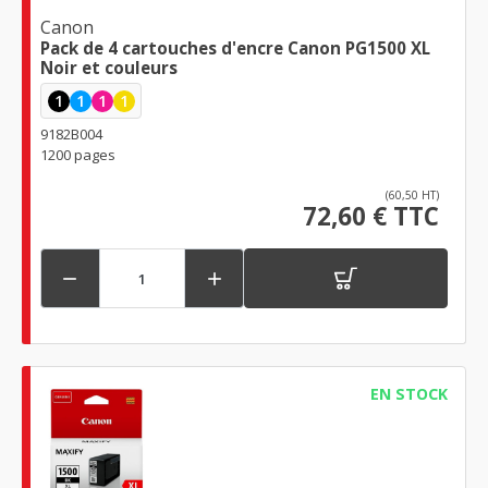
Canon
Pack de 4 cartouches d'encre Canon PG1500 XL
Noir et couleurs
1
1
1
1
9182B004
1200 pages
(60,50 HT)
72,60 € TTC


EN STOCK