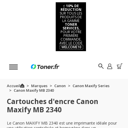
⚡
10% DE
RÉDUCTION
SUR TOUS LES
PRODUITS DE
LA GAMME
TONER
SERVICES,
POUR VOTRE
PREMIÈRE
COMMANDE,
AVEC LE CODE
WELCOME10
Accueil
Marques
Canon
Canon Maxify Series
Canon Maxify MB 2340
Cartouches d'encre Canon
Maxify MB 2340
Le Canon MAXIFY MB 2340 est une imprimante idéale pour
une utilisation centralisée et homogène dans un