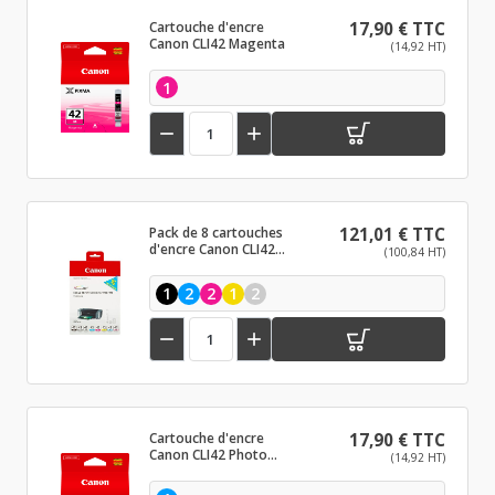
Cartouche d'encre
17,90 € TTC
Canon CLI42 Magenta
(14,92 HT)
1


Pack de 8 cartouches
121,01 € TTC
d'encre Canon CLI42
(100,84 HT)
Noir et couleurs
1
2
2
1
2


Cartouche d'encre
17,90 € TTC
Canon CLI42 Photo
(14,92 HT)
cyan