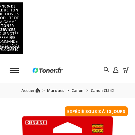
⚡
10% DE
ÉDUCTION
R TOUS LES
ODUITS DE
LA GAMME
TONER
SERVICES,
OUR VOTRE
PREMIÈRE
OMMANDE,
EC LE CODE
ELCOME10
Accueil
Marques
Canon
Canon CLI42
EXPÉDIÉ SOUS 8 À 10 JOURS