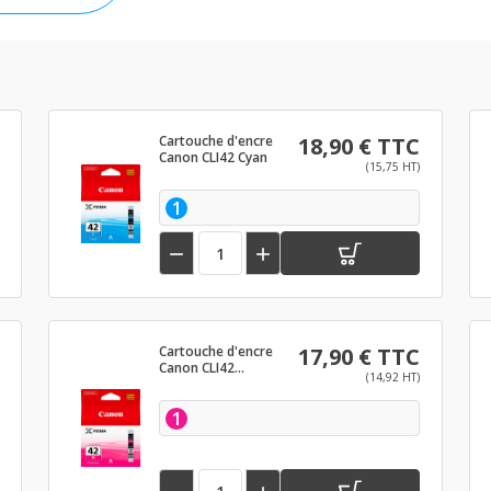
Cartouche d'encre
18,90 € TTC
Canon CLI42 Cyan
(15,75 HT)
1


Cartouche d'encre
17,90 € TTC
Canon CLI42
(14,92 HT)
Magenta
1