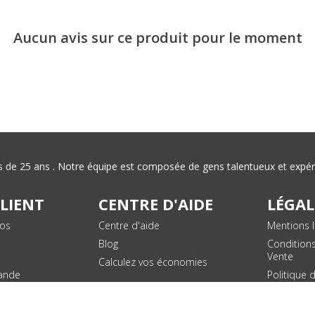
Aucun avis sur ce produit pour le moment
plus de 25 ans . Notre équipe est composée de gens talentueux et exp
CLIENT
CENTRE D'AIDE
LÉGAL
vos
Centre d'aide
Mentions l
Blog
Condition
Vente
Calculez vos économies
ande
Politique 
des donn
personnel