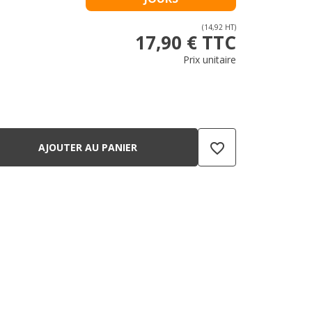
(14,92 HT)
17,90 € TTC
Prix unitaire
favorite_border
AJOUTER AU PANIER