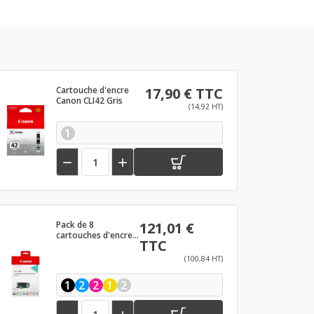
Cartouche d'encre
17,90 € TTC
Canon CLI42 Gris
(14,92 HT)
1


Pack de 8
121,01 €
cartouches d'encre
TTC
Canon CLI42 Noir et
couleurs
(100,84 HT)
1
2
2
1
2