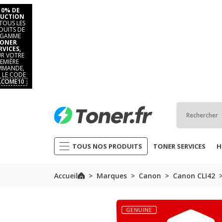
10% DE
UCTION
TOUS LES
DUITS DE
 GAMME
ONER
RVICES,
R VOTRE
EMIÈRE
MANDE,
 LE CODE
LCOME10
TOUS NOS PRODUITS
TONER SERVICES
H
Accueil
Marques
Canon
Canon CLI42