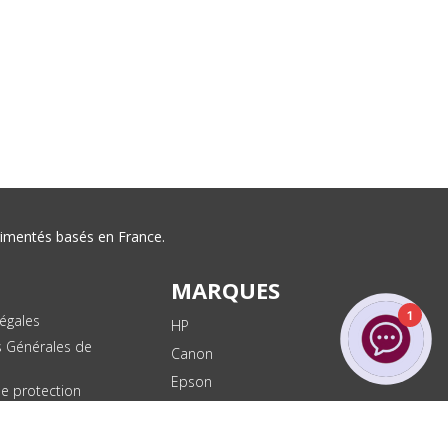
érimentés basés en France.
MARQUES
1
égales
HP
s Générales de
Canon
Epson
de protection
ées
Brother
les
Dell