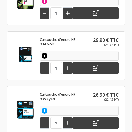
1


Cartouche d'encre HP
29,90 € TTC
934 Noir
(24,92 HT)
1


Cartouche d'encre HP
26,90 € TTC
935 Cyan
(22,42 HT)
1

