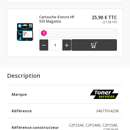
Cartouche d'encre HP
25,90 € TTC
935 Magenta
(21,58 HT)
1


Description
Marque
Référence
34677014258
C2P23AE, C2P24AE, C2P25AE,
Référence constructeur
C2P26AE