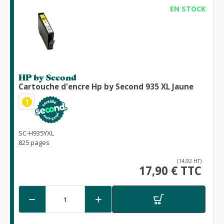
EN STOCK
HP by Second
Cartouche d'encre Hp by Second 935 XL Jaune
1
SC-H935YXL
825 pages
(14,92 HT)
17,90 € TTC

