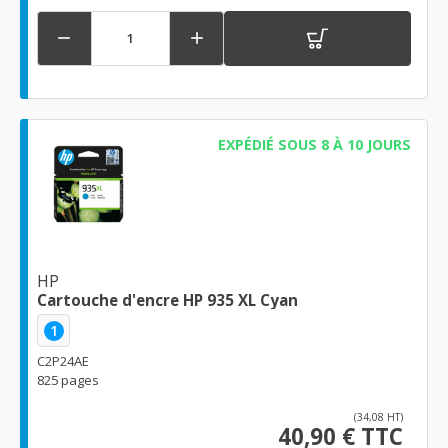


EXPÉDIÉ SOUS 8 À 10 JOURS
HP
Cartouche d'encre HP 935 XL Cyan
1
C2P24AE
825 pages
(34,08 HT)
40,90 € TTC