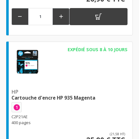


EXPÉDIÉ SOUS 8 À 10 JOURS
HP
Cartouche d'encre HP 935 Magenta
1
C2P21AE
400 pages
(21,58 HT)