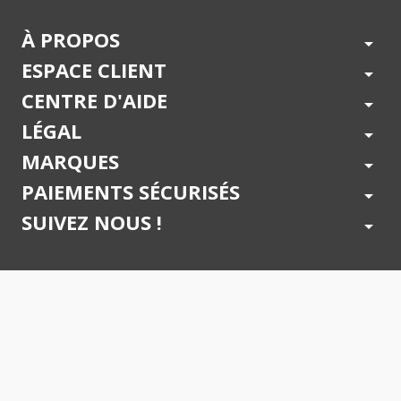
À PROPOS
arrow_drop_down
ESPACE CLIENT
arrow_drop_down
CENTRE D'AIDE
arrow_drop_down
LÉGAL
arrow_drop_down
MARQUES
arrow_drop_down
PAIEMENTS SÉCURISÉS
arrow_drop_down
SUIVEZ NOUS !
arrow_drop_down
© 2026 - Toner Services