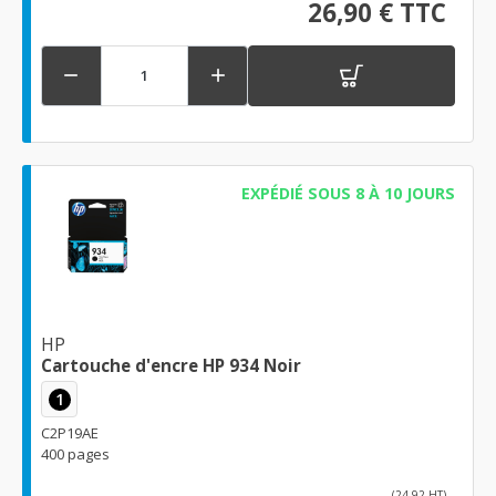
26,90 € TTC


EXPÉDIÉ SOUS 8 À 10 JOURS
HP
Cartouche d'encre HP 934 Noir
1
C2P19AE
400 pages
(24,92 HT)