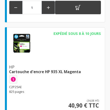


EXPÉDIÉ SOUS 8 À 10 JOURS
HP
Cartouche d'encre HP 935 XL Magenta
1
C2P25AE
825 pages
(34,08 HT)
40,90 € TTC