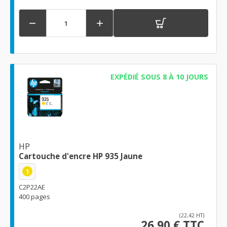


EXPÉDIÉ SOUS 8 À 10 JOURS
HP
Cartouche d'encre HP 935 Jaune
1
C2P22AE
400 pages
(22,42 HT)
26,90 € TTC