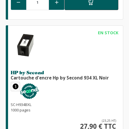


EN STOCK
HP by Second
Cartouche d'encre Hp by Second 934 XL Noir
1
SC-H934BXL
1000 pages
(23,25 HT)
27,90 € TTC