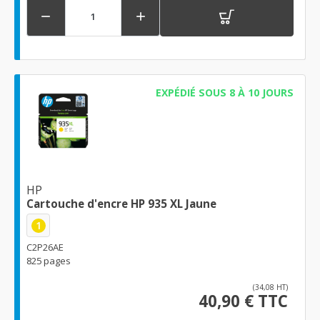


EXPÉDIÉ SOUS 8 À 10 JOURS
HP
Cartouche d'encre HP 935 XL Jaune
1
C2P26AE
825 pages
(34,08 HT)
40,90 € TTC