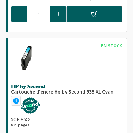


EN STOCK
HP by Second
Cartouche d'encre Hp by Second 935 XL Cyan
1
SC-H935CXL
825 pages