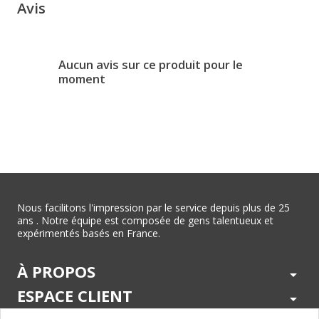
Avis
Aucun avis sur ce produit pour le
moment
Nous facilitons l'impression par le service depuis plus de 25
ans . Notre équipe est composée de gens talentueux et
expérimentés basés en France.
À PROPOS
arrow_drop_down
ESPACE CLIENT
arrow_drop_down