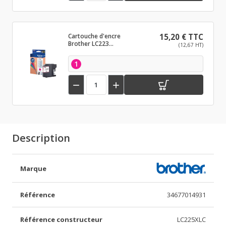
Cartouche d'encre
15,20 € TTC
Brother LC223
(12,67 HT)
Magenta
1


Description
Marque
Référence
34677014931
Référence constructeur
LC225XLC