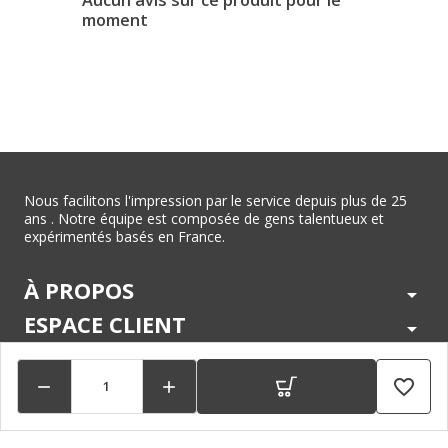
Aucun avis sur ce produit pour le
moment
Nous facilitons l'impression par le service depuis plus de 25
ans . Notre équipe est composée de gens talentueux et
expérimentés basés en France.
À PROPOS
arrow_drop_down
ESPACE CLIENT
arrow_drop_down
CENTRE D'AIDE
arrow_drop_down
favorite_border


LÉGAL
arrow_drop_down
MARQUES
arrow_drop_down