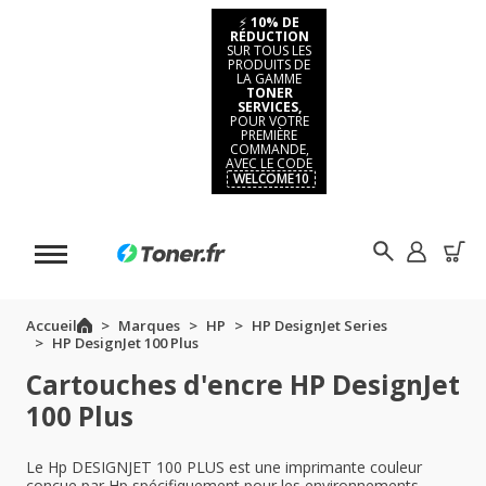
⚡
10% DE
RÉDUCTION
SUR TOUS LES
PRODUITS DE
LA GAMME
TONER
SERVICES,
POUR VOTRE
PREMIÈRE
COMMANDE,
AVEC LE CODE
WELCOME10
Accueil
Marques
HP
HP DesignJet Series
HP DesignJet 100 Plus
Cartouches d'encre HP DesignJet
100 Plus
Le Hp DESIGNJET 100 PLUS est une imprimante couleur
conçue par Hp spécifiquement pour les environnements