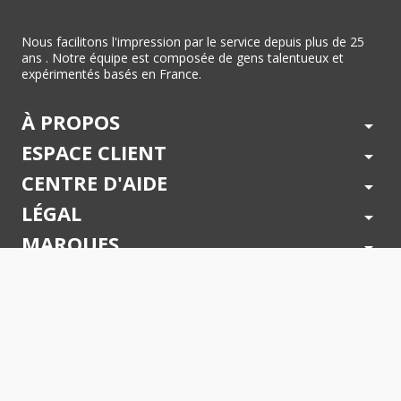
Nous facilitons l'impression par le service depuis plus de 25
ans . Notre équipe est composée de gens talentueux et
expérimentés basés en France.
À PROPOS
arrow_drop_down
ESPACE CLIENT
arrow_drop_down
CENTRE D'AIDE
arrow_drop_down
LÉGAL
arrow_drop_down
MARQUES
arrow_drop_down
PAIEMENTS SÉCURISÉS
arrow_drop_down
SUIVEZ NOUS !
arrow_drop_down
© 2026 - Toner Services